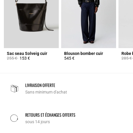
Sac seau Solveig cuir
Blouson bomber cuir
Prix réduit à partir de
à
Prix ré
255 €
153 €
545 €
285 €
LIVRAISON OFFERTE
Sans minimum d'achat
RETOURS ET ÉCHANGES OFFERTS
sous 14 jours