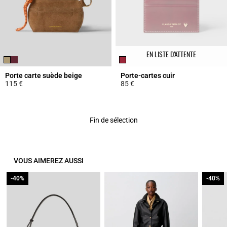
EN LISTE D’ATTENTE
Porte carte suède beige
Porte-cartes cuir
115 €
85 €
5 out of 5 Customer Rating
3,5 out of 5 Customer Rating
Fin de sélection
VOUS AIMEREZ AUSSI
-40%
-40%
-40%
-40%