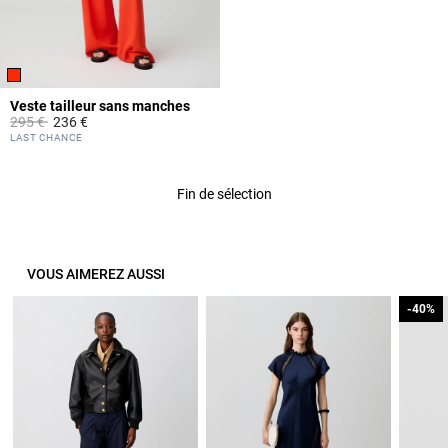
Veste tailleur sans manches
Prix réduit à partir de
à
295 €
236 €
5 out of 5 Customer Rating
LAST CHANCE
Fin de sélection
VOUS AIMEREZ AUSSI
-40%
-40%