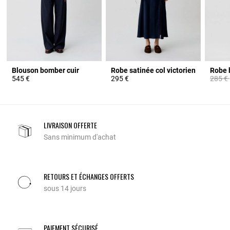
Blouson bomber cuir
Robe satinée col victorien
Prix ré
545 €
295 €
285 €
LIVRAISON OFFERTE
Sans minimum d'achat
RETOURS ET ÉCHANGES OFFERTS
sous 14 jours
PAIEMENT SÉCURISÉ