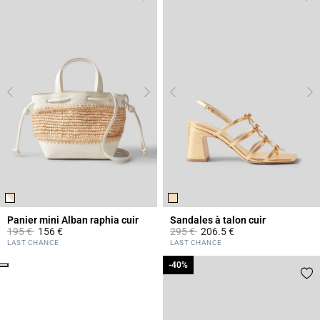
Panier mini Alban raphia cuir
Sandales à talon cuir
Prix réduit à partir de
à
Prix réduit à partir de
à
195 €
156 €
295 €
206.5 €
4,1 out of 5 Customer Rating
4,4 out of 5 Customer Rating
LAST CHANCE
LAST CHANCE
Click
-40%
-40%