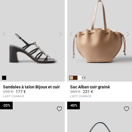
+ 2
Sandales à talon Bijoux et cuir
Sac Alban cuir grainé
Prix réduit à partir de
à
Prix réduit à partir de
à
295 €
177 €
385 €
231 €
3,7 out of 5 Customer Rating
5 out of 5 Customer Rating
LAST CHANCE
LAST CHANCE
-20%
-20%
-40%
-40%