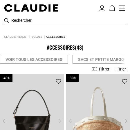
Rechercher
CLAUDIE PIERLOT
SOLDES
ACCESSOIRES
ACCESSOIRES
(48)
VOIR TOUS LES ACCESSOIRES
SACS ET PETITE MAROQUI
Filtrer
Trier
-40%
-40%
-30%
-30%