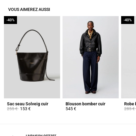
VOUS AIMEREZ AUSSI
-40%
-40%
-40%
-40%
Sac seau Solveig cuir
Blouson bomber cuir
Prix réduit à partir de
à
Prix ré
255 €
153 €
545 €
285 €