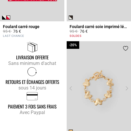
Foulard carré rouge
Foulard carré soie imprimé léopard
Prix réduit à partir de
à
Prix réduit à partir de
à
95 €
76 €
95 €
76 €
4,8 out of 5 Customer Rating
5 out of 5 Customer Rating
LAST CHANCE
SOLDES
-20%
-20%
LIVRAISON OFFERTE
Sans minimum d'achat
RETOURS ET ÉCHANGES OFFERTS
sous 14 jours
PAIEMENT 3 FOIS SANS FRAIS
Avec Paypal