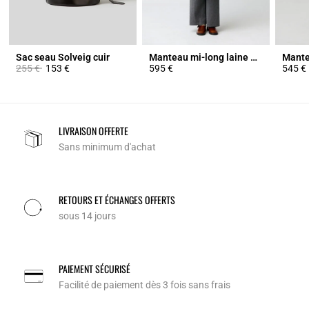
Sac seau Solveig cuir
Manteau mi-long laine mélangée
Prix réduit à partir de
à
255 €
153 €
595 €
545 €
LIVRAISON OFFERTE
Sans minimum d'achat
RETOURS ET ÉCHANGES OFFERTS
sous 14 jours
PAIEMENT SÉCURISÉ
Facilité de paiement dès 3 fois sans frais