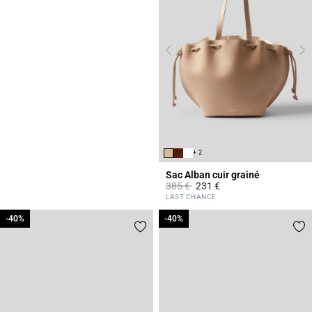
+ 2
Sac Alban cuir grainé
Prix réduit à partir de
à
385 €
231 €
5 out of 5 Customer Rating
LAST CHANCE
-40%
-40%
-40%
-40%