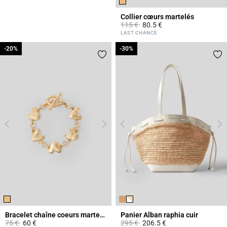
Collier cœurs martelés
Prix réduit à partir de
à
115 €
80.5 €
4,2 out of 5 Customer Rating
LAST CHANCE
-20%
-20%
-30%
-30%
Bracelet chaîne coeurs martelés
Panier Alban raphia cuir
Prix réduit à partir de
à
Prix réduit à partir de
à
75 €
60 €
295 €
206.5 €