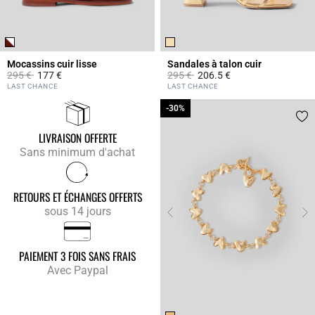
Mocassins cuir lisse
Sandales à talon cuir
Prix réduit à partir de
à
Prix réduit à partir de
à
295 €
177 €
295 €
206.5 €
3,6 out of 5 Customer Rating
4,4 out of 5 Customer Rating
LAST CHANCE
LAST CHANCE
-30%
-30%
LIVRAISON OFFERTE
Sans minimum d'achat
RETOURS ET ÉCHANGES OFFERTS
sous 14 jours
PAIEMENT 3 FOIS SANS FRAIS
Avec Paypal