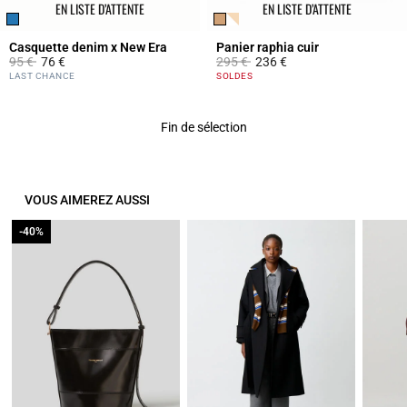
EN LISTE D’ATTENTE
EN LISTE D’ATTENTE
Casquette denim x New Era
Panier raphia cuir
Prix réduit à partir de
à
Prix réduit à partir de
à
95 €
76 €
295 €
236 €
5 out of 5 Customer Rating
4,2 out of 5 Customer Rating
LAST CHANCE
SOLDES
Fin de sélection
VOUS AIMEREZ AUSSI
-40%
-40%