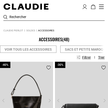
Rechercher
CLAUDIE PIERLOT
SOLDES
ACCESSOIRES
ACCESSOIRES
(48)
VOIR TOUS LES ACCESSOIRES
SACS ET PETITE MAROQUI
Filtrer
Trier
-40%
-40%
-30%
-30%