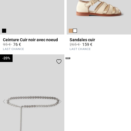
Ceinture Cuir noir avec noeud
Sandales cuir
Prix réduit à partir de
à
Prix réduit à partir de
à
95 €
76 €
265 €
159 €
5 out of 5 Customer Rating
3,7 out of 5 Customer Rating
LAST CHANCE
LAST CHANCE
Click
-20%
-20%