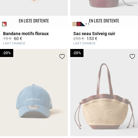
EN LISTE D’ATTENTE
EN LISTE D’ATTENTE
+ 1
Bandana motifs floraux
Sac seau Solveig cuir
Prix réduit à partir de
à
Prix réduit à partir de
à
75 €
60 €
255 €
153 €
3,5 out of 5 Customer Rating
5 out of 5 Customer Rating
LAST CHANCE
LAST CHANCE
-20%
-20%
-20%
-20%