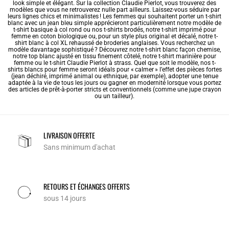
look simple et élégant. Sur la collection Claudie Pierlot, vous trouverez des
modèles que vous ne retrouverez nulle part ailleurs. Laissez-vous séduire par
leurs lignes chics et minimalistes ! Les femmes qui souhaitent porter un t-shirt
blanc avec un jean bleu simple apprécieront particulièrement notre modèle de
t-shirt basique à col rond ou nos
t-shirts brodés
, notre
t-shirt imprimé pour
femme
en coton biologique ou, pour un style plus original et décalé, notre t-
shirt blanc à col XL rehaussé de broderies anglaises. Vous recherchez un
modèle davantage sophistiqué ? Découvrez notre t-shirt blanc façon chemise,
notre top blanc ajusté en tissu finement côtelé, notre
t-shirt marinière pour
femme
ou le t-shirt Claudie Pierlot à strass. Quel que soit le modèle, nos t-
shirts blancs pour femme seront idéals pour « calmer » l’effet des pièces fortes
(jean déchiré, imprimé animal ou ethnique, par exemple), adopter une tenue
adaptée à la vie de tous les jours ou gagner en modernité lorsque vous portez
des articles de prêt-à-porter stricts et conventionnels (comme une jupe crayon
ou un tailleur).
LIVRAISON OFFERTE
Sans minimum d'achat
RETOURS ET ÉCHANGES OFFERTS
sous 14 jours