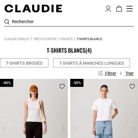
Rechercher
CLAUDIE PIERLOT
PRÊT-À-PORTER
T-SHIRTS
T-SHIRTS BLANCS
T-SHIRTS BLANCS
(4)
T-SHIRTS BRODÉS
T-SHIRTS À MANCHES LONGUES
Filtrer
Trier
-40%
-40%
-30%
-30%