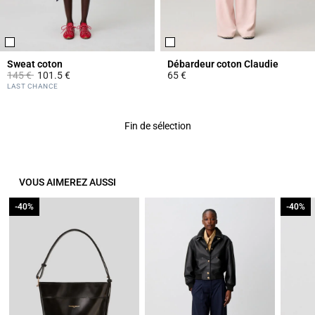
Sweat coton
Débardeur coton Claudie
Prix réduit à partir de
à
145 €
101.5 €
65 €
3,6 out of 5 Customer Rating
5 out of 5 Customer Rating
LAST CHANCE
Fin de sélection
VOUS AIMEREZ AUSSI
-40%
-40%
-40%
-40%