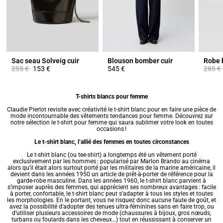
Sac seau Solveig cuir
Blouson bomber cuir
Prix réduit à partir de
à
Prix ré
255 €
153 €
545 €
285 €
T-shirts blancs pour femme
Claudie Pierlot revisite avec créativité le t-shirt blanc pour en faire une pièce de
mode incontournable des
vêtements tendances pour femme
. Découvrez sur
notre sélection le
t-shirt pour femme
qui saura sublimer votre look en toutes
occasions !
Le t-shirt blanc, l’allié des femmes en toutes circonstances
Le t-shirt blanc (ou tee-shirt) a longtemps été un vêtement porté
exclusivement par les hommes : popularisé par Marlon Brando au cinéma
alors qu’il était alors surtout porté par les militaires de la marine américaine, il
devient dans les années 1950 un article de prêt-à-porter de référence pour la
garde-robe masculine. Dans les années 1960, le t-shirt blanc parvient à
s’imposer auprès des femmes, qui apprécient ses nombreux avantages : facile
à porter, confortable, le t-shirt blanc peut s’adapter à tous les styles et toutes
les morphologies. En le portant, vous ne risquez donc aucune faute de goût, et
avez la possibilité d’adopter des tenues ultra-féminines sans en faire trop, ou
d’utiliser plusieurs accessoires de mode (chaussures à bijoux, gros nœuds,
turbans ou foulards dans les cheveux…) tout en réussissant à conserver un