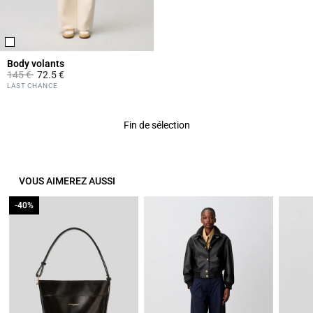
Body volants
Prix réduit à partir de
à
145 €
72.5 €
4,2 out of 5 Customer Rating
LAST CHANCE
Fin de sélection
VOUS AIMEREZ AUSSI
-40%
-40%