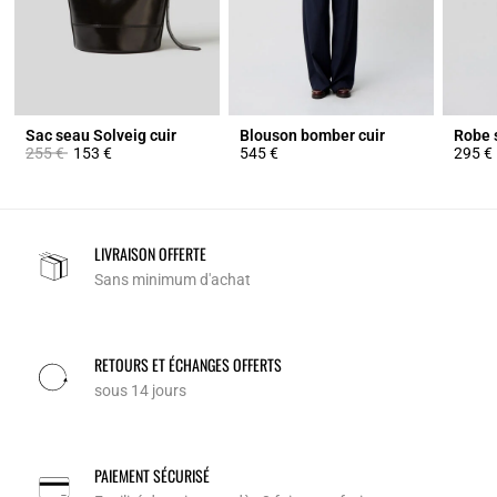
Sac seau Solveig cuir
Blouson bomber cuir
Robe s
Prix réduit à partir de
à
255 €
153 €
545 €
295 €
LIVRAISON OFFERTE
Sans minimum d'achat
RETOURS ET ÉCHANGES OFFERTS
sous 14 jours
PAIEMENT SÉCURISÉ