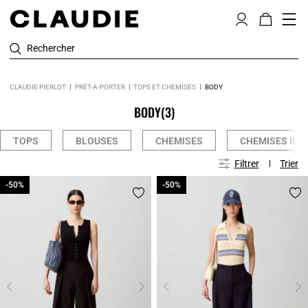
Rechercher
CLAUDIE PIERLOT
PRÊT-À-PORTER
TOPS ET CHEMISES
BODY
BODY
(3)
TOPS
BLOUSES
CHEMISES
CHEMISES IMP
Filtrer
Trier
-50%
-50%
-50%
-50%