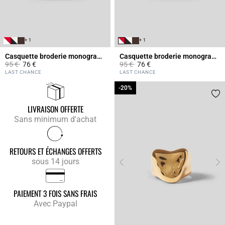
+ 1
+ 1
Casquette broderie monogramme CP
Casquette broderie monogramme CP
Prix réduit à partir de
à
Prix réduit à partir de
à
95 €
76 €
95 €
76 €
5 out of 5 Customer Rating
5 out of 5 Customer Rating
LAST CHANCE
LAST CHANCE
-20%
-20%
LIVRAISON OFFERTE
Sans minimum d'achat
RETOURS ET ÉCHANGES OFFERTS
sous 14 jours
PAIEMENT 3 FOIS SANS FRAIS
Avec Paypal