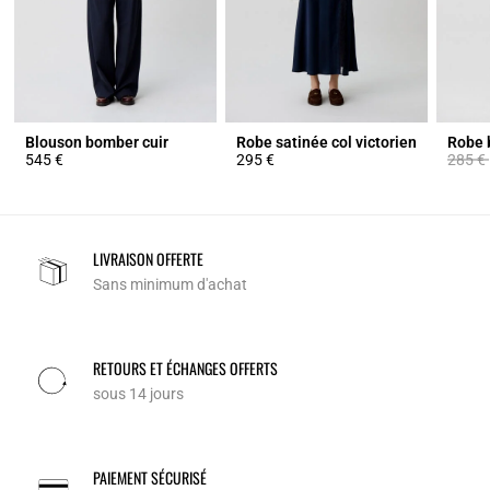
Blouson bomber cuir
Robe satinée col victorien
Prix ré
545 €
295 €
285 €
LIVRAISON OFFERTE
Sans minimum d'achat
RETOURS ET ÉCHANGES OFFERTS
sous 14 jours
PAIEMENT SÉCURISÉ