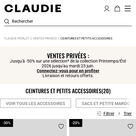
Rechercher
CLAUDIE PIERLOT
VENTES PRIVÉES
CEINTURES ET PETITS ACCESSOIRES
Click
VENTES PRIVÉES :
Jusqu'à -50% sur une sélection* de la collection Printemps/Été
2026 jusqu'au mardi 23 juin.
Connectez-vous pour en profiter
Livraison et retours offerts.
CEINTURES ET PETITS ACCESSOIRES
(20)
VOIR TOUS LES ACCESSOIRES
SACS ET PETITE MAROQUI
Filtrer
Trier
-30%
-30%
-20%
-20%