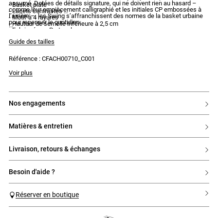
assumé. ​​Dotées de détails signature, qui ne doivent rien au hasard –
- Basket plate
comme leur empiècement calligraphié et les initiales CP embossées à
- Lacets contrastés
l’arrière –, les Swing s’affranchissent des normes de la basket urbaine
- Motif à 4 rayures
pour repenser le quotidien.​
- Hauteur de semelle inférieure à 2,5 cm
- Fabriquée au Portugal
Guide des tailles
Référence : CFACH00710_C001
Voir plus
nos engagements
matières & entretien
livraison, retours & échanges
besoin d'aide ?
Réserver en boutique