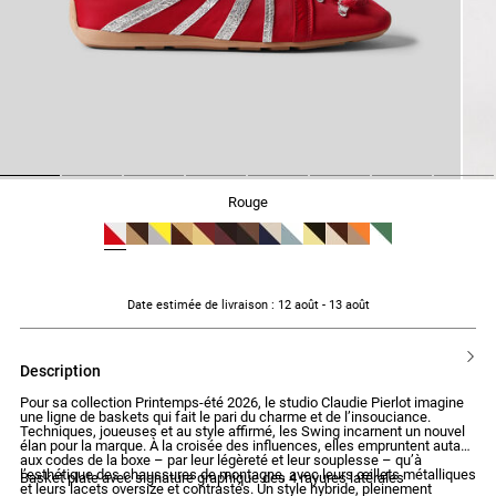
1
2
3
4
5
6
7
8
rouge
Date estimée de livraison
: 12 août - 13 août
description
Pour sa collection Printemps-été 2026, le studio Claudie Pierlot imagine
une ligne de baskets qui fait le pari du charme et de l’insouciance.
Techniques, joueuses et au style affirmé, les Swing incarnent un nouvel
élan pour la marque. À la croisée des influences, elles empruntent autant
aux codes de la boxe – par leur légèreté et leur souplesse – qu’à
l’esthétique des chaussures de montagne, avec leurs œillets métalliques
Basket plate avec signature graphique des 4 rayures latérales
et leurs lacets oversize et contrastés. Un style hybride, pleinement