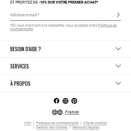
ET PROFITEZ DE
-10% SUR VOTRE PREMIER ACHAT*
Adresse e-mail
*En vous inscrivant à la newsletter, vous acceptez notre
Politique de
confidentialité
.
BESOIN D’AIDE ?
SERVICES
À PROPOS
France
CGV
Politique de confidentialité
Charte cookies
Gestion des cookies
Mentions légales