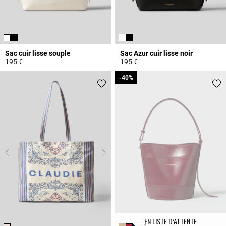
Sac cuir lisse souple
Sac Azur cuir lisse noir
195 €
195 €
4,7 out of 5 Customer Rating
5 out of 5 Customer Rating
-40%
-40%
EN LISTE D’ATTENTE