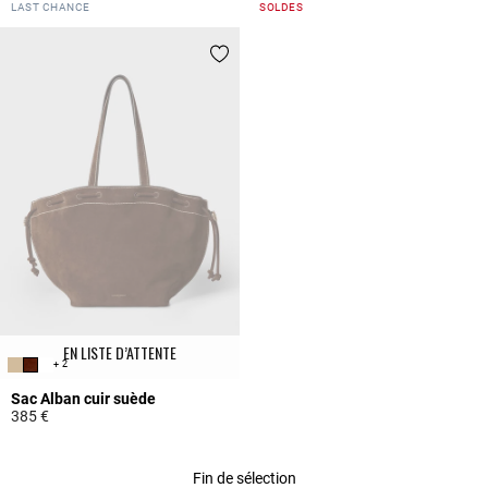
3,5 out of 5 Customer Rating
4,2 out of 5 Customer Rating
LAST CHANCE
SOLDES
EN LISTE D’ATTENTE
+ 2
Sac Alban cuir suède
385 €
5 out of 5 Customer Rating
Fin de sélection