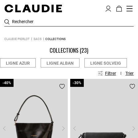
Rechercher
CLAUDIE PIERLOT
SACS
COLLECTIONS
COLLECTIONS
(23)
LIGNE AZUR
LIGNE ALBAN
LIGNE SOLVEIG
Filtrer
Trier
-40%
-40%
-30%
-30%