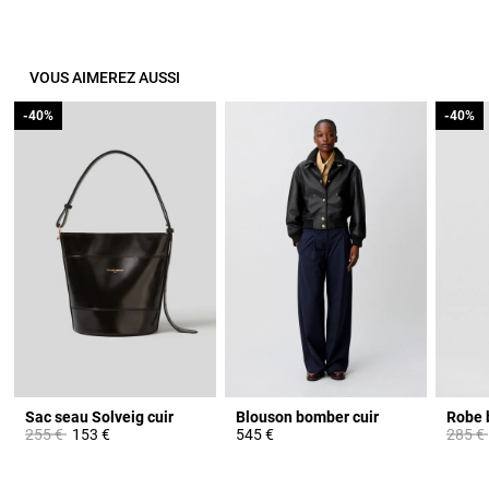
VOUS AIMEREZ AUSSI
-40%
-40%
-40%
-40%
Sac seau Solveig cuir
Blouson bomber cuir
Prix réduit à partir de
à
Prix ré
255 €
153 €
545 €
285 €