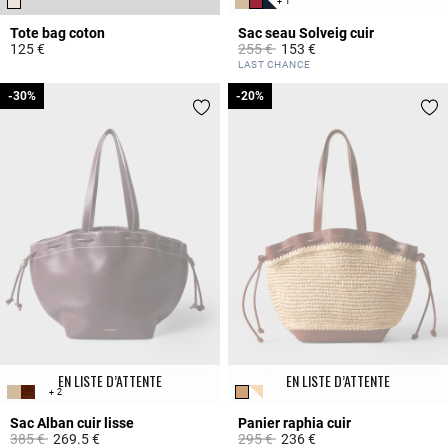
+ 1
Tote bag coton
Sac seau Solveig cuir
Prix réduit à partir de
à
125 €
255 €
153 €
4,3 out of 5 Customer Rating
5 out of 5 Customer Rating
LAST CHANCE
-30%
-30%
-20%
-20%
EN LISTE D’ATTENTE
EN LISTE D’ATTENTE
+ 2
Sac Alban cuir lisse
Panier raphia cuir
Prix réduit à partir de
à
Prix réduit à partir de
à
385 €
269.5 €
295 €
236 €