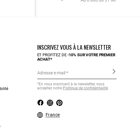
Au 0 800 08 31 98
INSCRIVEZ VOUS À LA NEWSLETTER
ET PROFITEZ DE
-10% SUR VOTRE PREMIER
ACHAT*
Adresse e-mail
*En vous inscrivant à la newsletter, vous
acceptez notre
Politique de confidentialité
.
ilité
France
e