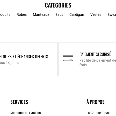
CATEGORIES
roduits
Robes
Manteaux
Sacs
Cardigan
Vestes
Swea
PAIEMENT SÉCURISÉ
ETOURS ET ÉCHANGES OFFERTS
Facilité de paiement dè
ous 14 jours
frais
SERVICES
À PROPOS
Méthodes de livraison
La Grande Cause