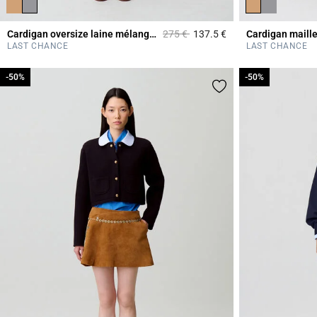
Prix réduit à partir de
à
Cardigan oversize laine mélangée
275 €
137.5 €
Cardigan maille
4,4 out of 5 Custome
LAST CHANCE
LAST CHANCE
-50%
-50%
-50%
-50%