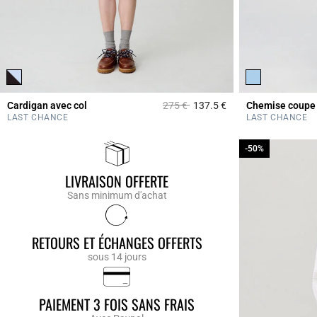
Prix réduit à partir de
à
Cardigan avec col
275 €
137.5 €
Chemise coupe
4,7 out of 5 Custome
LAST CHANCE
LAST CHANCE
-50%
-50%
LIVRAISON OFFERTE
Sans minimum d'achat
RETOURS ET ÉCHANGES OFFERTS
sous 14 jours
PAIEMENT 3 FOIS SANS FRAIS