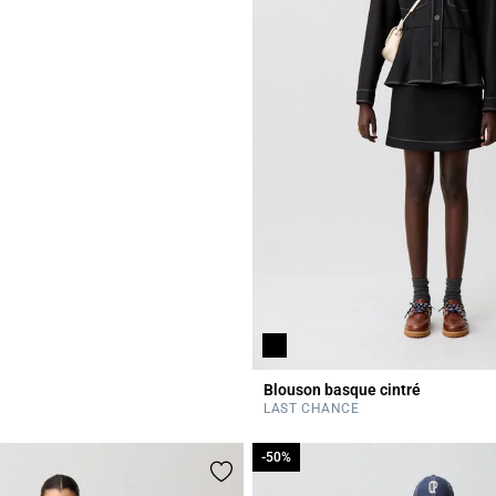
Blouson basque cintré
r Rating
LAST CHANCE
-50%
-50%