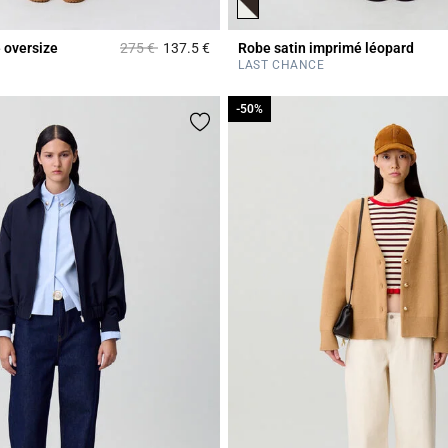
Prix réduit à partir de
à
 oversize
275 €
137.5 €
Robe satin imprimé léopard
r Rating
5 out of 5 Customer Rating
LAST CHANCE
-50%
-50%