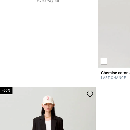
Avec Paypal
Chemise coton 
LAST CHANCE
-50%
-50%