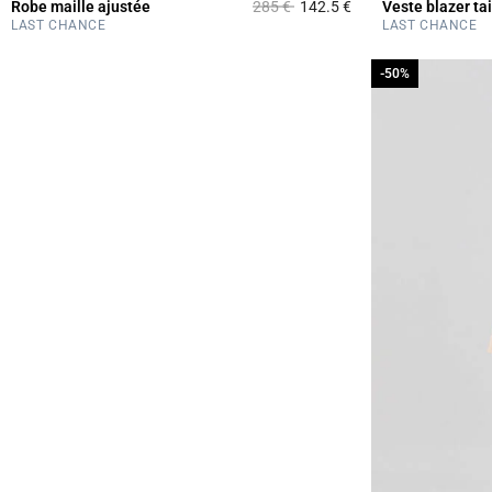
Prix réduit à partir de
à
Robe maille ajustée
285 €
142.5 €
Veste blazer tai
5 out of 5 Customer 
LAST CHANCE
LAST CHANCE
-50%
-50%