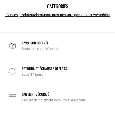
CATEGORIES
Tous les produits
Robes
Manteaux
Sacs
Cardigan
Vestes
Sweatshirts
LIVRAISON OFFERTE
Sans minimum d'achat
RETOURS ET ÉCHANGES OFFERTS
sous 14 jours
PAIEMENT SÉCURISÉ
Facilité de paiement dès 3 fois sans frais