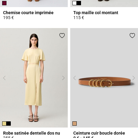
Chemise courte imprimée
Top maille col montant
195 €
115 €
4,6 out of 5 Customer Rating
4,5 out of 5 Customer Rating
Robe satinée dentelle dos nu
Ceinture cuir boucle dorée
255 €
0 €
-
145 €