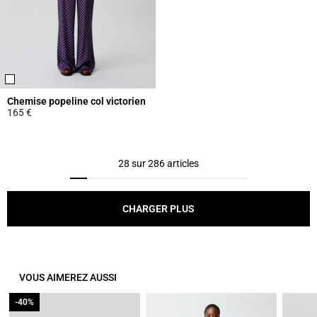
Chemise popeline col victorien
165 €
5 out of 5 Customer Rating
28 sur 286 articles
CHARGER PLUS
VOUS AIMEREZ AUSSI
-40%
-40%