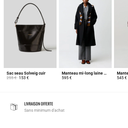
Sac seau Solveig cuir
Manteau mi-long laine mélangée
Prix réduit à partir de
à
255 €
153 €
595 €
545 €
LIVRAISON OFFERTE
Sans minimum d'achat