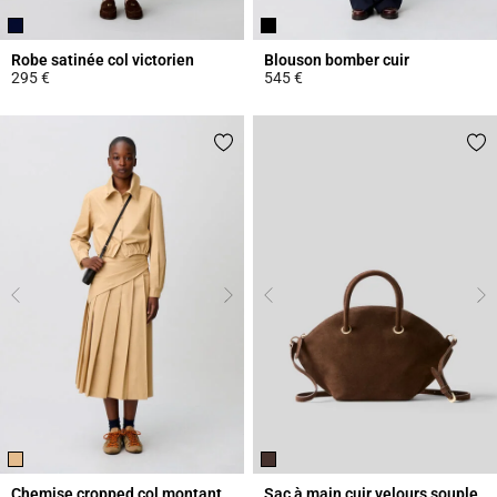
Robe satinée col victorien
Blouson bomber cuir
295 €
545 €
5 out of 5 Customer Rating
5 out of 5 Customer Rating
Chemise cropped col montant
Sac à main cuir velours souple