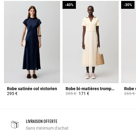
-40%
-40%
-30%
-30%
Robe satinée col victorien
Robe bi-matières trompe-l'œil
Robe s
Prix réduit à partir de
à
Prix ré
295 €
285 €
171 €
265 €
LIVRAISON OFFERTE
Sans minimum d'achat