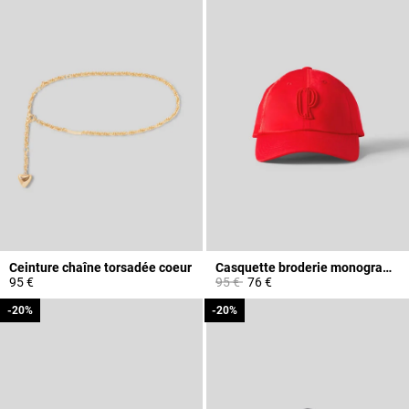
Ceinture chaîne torsadée coeur
Casquette broderie monogramme CP
Prix réduit à partir de
à
95 €
95 €
76 €
-20%
-20%
-20%
-20%