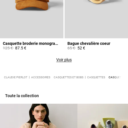
Casquette broderie monogramme CP cuir
Bague chevalière coeur
Prix réduit à partir de
à
Prix réduit à partir de
à
125 €
87.5 €
65 €
52 €
Voir plus
CLAUDIE PIERLOT
ACCESSOIRES
CASQUETTES ET BOBS
CASQUETTES
CASQUETTE D
Toute la collection