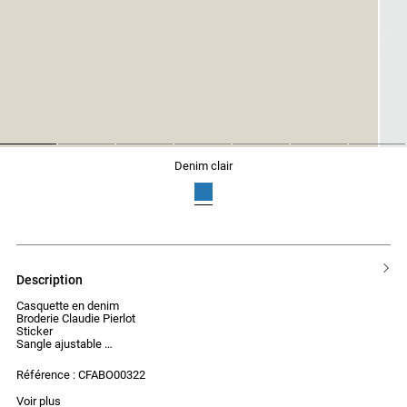
1
2
3
4
5
6
7
denim clair
description
Casquette en denim
Broderie Claudie Pierlot
Sticker
Sangle ajustable
Visière
Collaboration exclusive New Era x Claudie Pierlot
Référence : CFABO00322
Voir plus