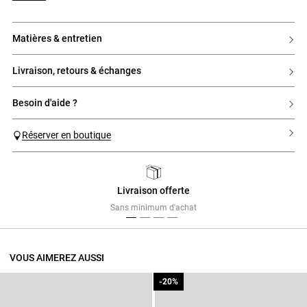
matières & entretien
livraison, retours & échanges
besoin d'aide ?
Réserver en boutique
Livraison offerte
Previous
Next
Sans minimum d'achat
VOUS AIMEREZ AUSSI
-20%
-20%