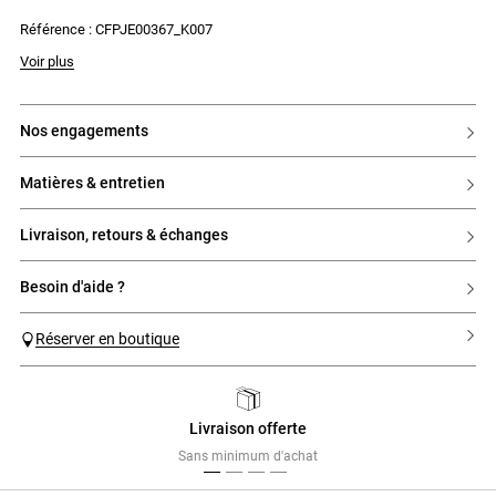
- 2 poches plaquées au dos dont une avec une broderie CP en point de
Référence : CFPJE00367_K007
croix contrastante
Voir plus
nos engagements
matières & entretien
livraison, retours & échanges
besoin d'aide ?
Réserver en boutique
Livraison offerte
Previous
Next
Sans minimum d'achat