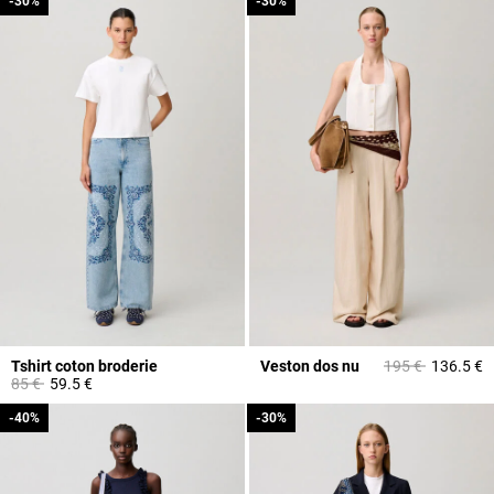
-30%
-30%
-30%
-30%
Prix réduit à part
à
Tshirt coton broderie
Veston dos nu
195 €
136.5 €
Prix réduit à partir de
à
85 €
59.5 €
-40%
-40%
-30%
-30%