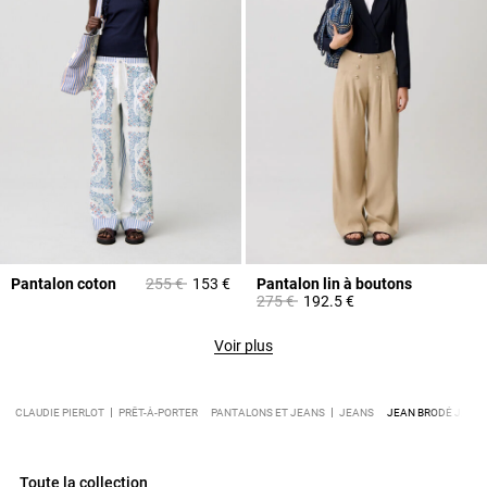
Prix réduit à partir de
à
Pantalon coton
255 €
153 €
Pantalon lin à boutons
Prix réduit à partir de
à
275 €
192.5 €
Voir plus
CLAUDIE PIERLOT
PRÊT-À-PORTER
PANTALONS ET JEANS
JEANS
JEAN BRODÉ JAMB
Toute la collection