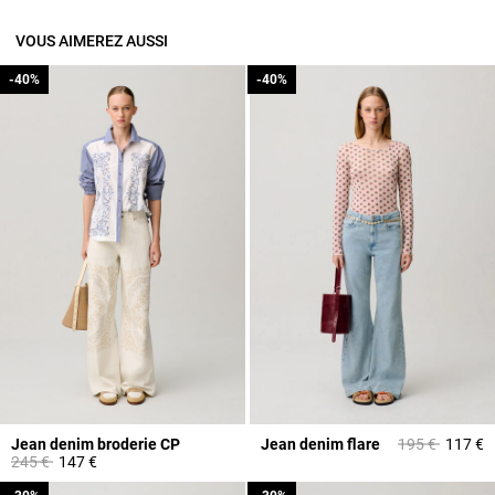
VOUS AIMEREZ AUSSI
-40%
-40%
-40%
-40%
Prix réduit à p
à
Jean denim broderie CP
Jean denim flare
195 €
117 €
Prix réduit à partir de
à
245 €
147 €