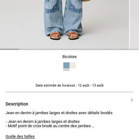
1
2
3
4
5
6
7
bicolore
Date estimée de livraison
: 12 août - 13 août
description
Jean en denim à jambes larges et droites avec détails brodés
- Jean en denim à jambes larges et droites
- Motif point de croix brodé au centre des jambes
- Fermeture par un bouton jean silver et un zip
- 5 passants à la ceinture
Guide des tailles
- 2 poches jean et 1 poche ticket devant