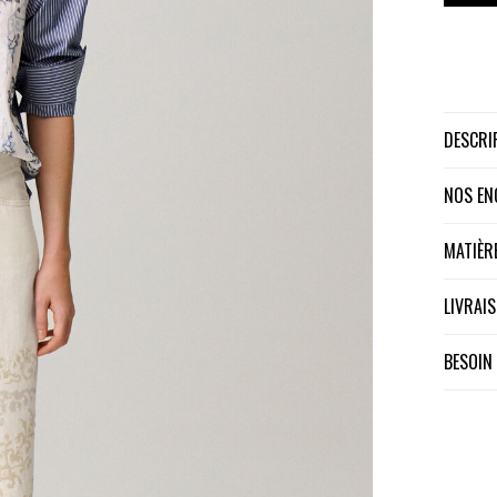
DESCR
NOS E
MATIÈ
LIVRA
BESOIN