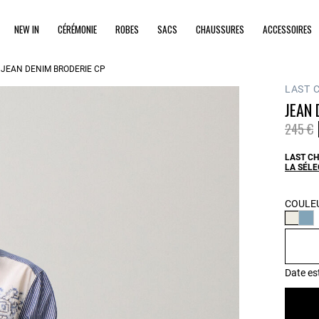
NEW IN
CÉRÉMONIE
ROBES
SACS
CHAUSSURES
ACCESSOIRES
JEAN DENIM BRODERIE CP
LAST 
JEAN 
Prix ré
à
245 €
LAST CH
LA SÉLE
COULEU
Date es