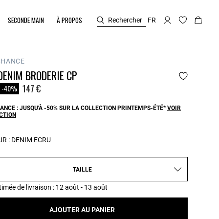
SECONDE MAIN
À PROPOS
Rechercher
FR
CHANCE
DENIM BRODERIE CP
duit à partir de
147 €
-40%
ANCE : JUSQU'À -50% SUR LA COLLECTION PRINTEMPS-ÉTÉ*
VOIR
CTION
R :
DENIM ECRU
TAILLE
timée de livraison
: 12 août - 13 août
AJOUTER AU PANIER