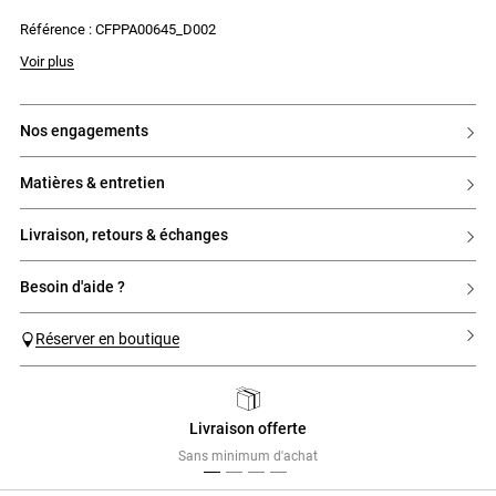
- 2 fausses poches passepoilées au dos
Référence : CFPPA00645_D002
La mannequin mesure 1m76 et porte une taille T36. Modèle ajusté. Entre
Voir plus
deux tailles, privilégiez celle du dessus.
nos engagements
matières & entretien
livraison, retours & échanges
besoin d'aide ?
Réserver en boutique
Livraison offerte
Previous
Next
Sans minimum d'achat