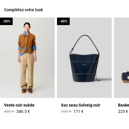
Complétez votre look
-30%
-30%
-40%
-40%
Veste cuir suède
Sac seau Solveig cuir
Baske
Prix réduit à partir de
à
Prix réduit à partir de
à
495 €
346.5 €
285 €
171 €
225 €