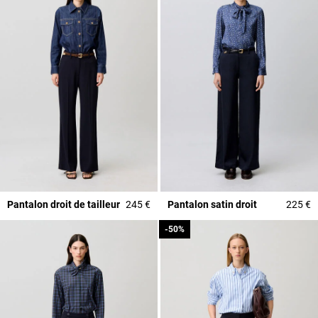
Pantalon droit de tailleur
245 €
Pantalon satin droit
225 €
-50%
-50%