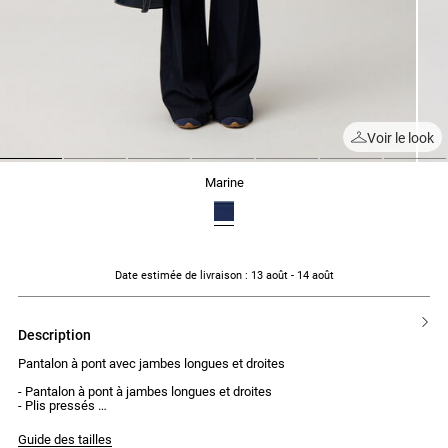
Voir le look
1
2
3
4
5
6
7
marine
Date estimée de livraison
: 13 août - 14 août
description
Pantalon à pont avec jambes longues et droites
- Pantalon à pont à jambes longues et droites
- Plis pressés
- Taille normale
- 2 pattes de boutonnage devant avec 4 boutons visibles chacune
Guide des tailles
- 2 pinces au dos