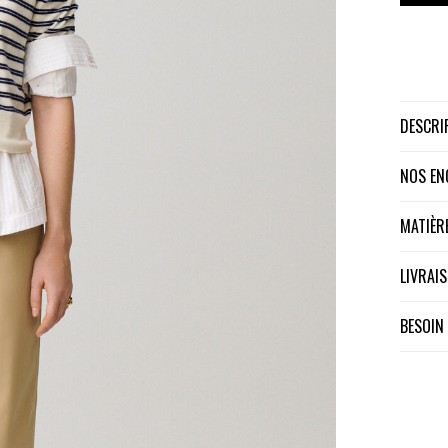
DESCR
NOS E
MATIÈ
LIVRA
BESOIN