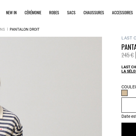
NEW IN
CÉRÉMONIE
ROBES
SACS
CHAUSSURES
ACCESSOIRES
ONS
PANTALON DROIT
LAST 
PANT
Prix ré
à
245 €
LAST CH
LA SÉLE
COULEU
Date es