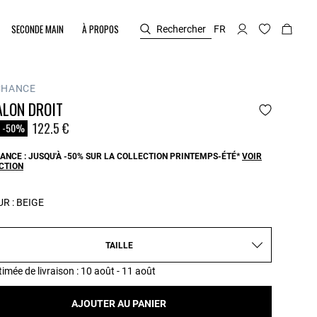
SECONDE MAIN
À PROPOS
Rechercher
FR
CHANCE
ALON DROIT
duit à partir de
122.5 €
-50%
ANCE : JUSQU'À -50% SUR LA COLLECTION PRINTEMPS-ÉTÉ*
VOIR
CTION
R :
BEIGE
TAILLE
timée de livraison
: 10 août - 11 août
AJOUTER AU PANIER