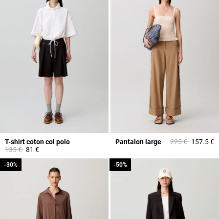
Prix réduit à part
à
T-shirt coton col polo
Pantalon large
225 €
157.5 €
Prix réduit à partir de
à
135 €
81 €
-30%
-30%
-50%
-50%