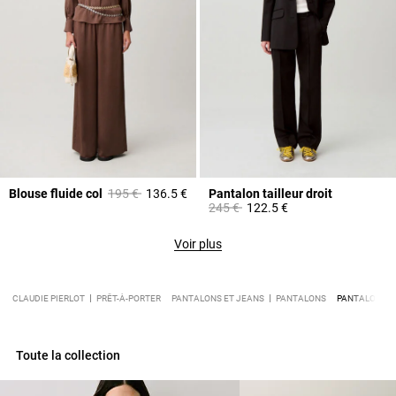
Prix réduit à partir de
à
Blouse fluide col
195 €
136.5 €
Pantalon tailleur droit
Prix réduit à partir de
à
245 €
122.5 €
Voir plus
CLAUDIE PIERLOT
PRÊT-À-PORTER
PANTALONS ET JEANS
PANTALONS
PANTALON LAR
Toute la collection