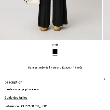
1
2
3
4
5
6
noir
Date estimée de livraison
: 12 août - 13 août
description
Pantalon large plissé noir
Guide des tailles
Référence : CFPPA00768_B001