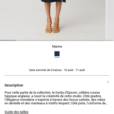
1
2
3
4
5
6
7
marine
Date estimée de livraison
: 10 août - 11 août
description
Pour cette partie de la collection, le Derby d’Epsom, célèbre course
hippique anglaise, a nourri la créativité de notre studio. Côté gradins,
l’élégance mondaine s’exprime à travers des tissus satinés, des robes
en dentelle et des manteaux à motifs léopard. Côté piste, l’uniforme des
jockeys inspire un vestiaire sportif et coloré : jaune layette, bleu ciel et
bordeaux. Une association audacieuse pour des coupes déstructurées.
Guide des tailles