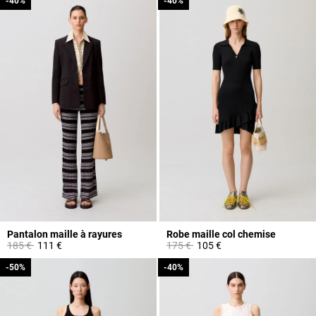
-40%
-40%
-40%
-40%
Pantalon maille à rayures
Robe maille col chemise
Prix réduit à partir de
à
Prix réduit à partir de
à
185 €
111 €
175 €
105 €
-50%
-50%
-40%
-40%