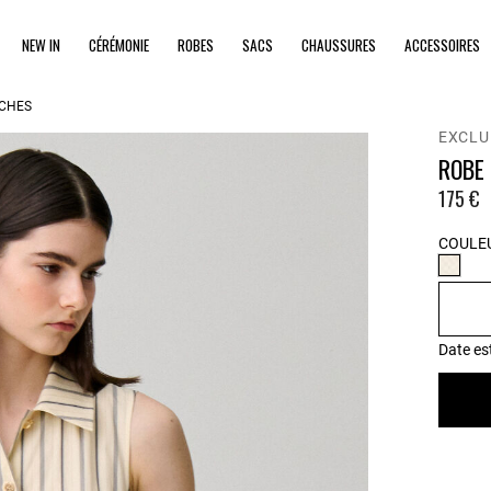
NEW IN
CÉRÉMONIE
ROBES
SACS
CHAUSSURES
ACCESSOIRES
CHES
EXCLU
ROBE
175 €
COULEU
Date es