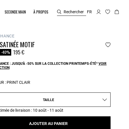
SECONDE MAIN
À PROPOS
Rechercher
FR
CHANCE
SATINÉE MOTIF
duit à partir de
195 €
-40%
ANCE : JUSQU'À -50% SUR LA COLLECTION PRINTEMPS-ÉTÉ*
VOIR
CTION
R :
PRINT CLAIR
TAILLE
timée de livraison
: 10 août - 11 août
AJOUTER AU PANIER