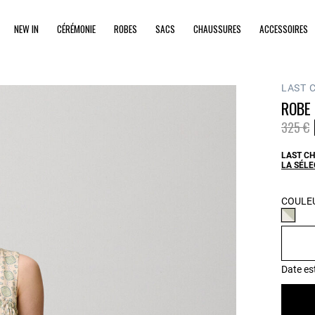
NEW IN
CÉRÉMONIE
ROBES
SACS
CHAUSSURES
ACCESSOIRES
LAST 
ROBE 
Prix ré
à
325 €
LAST CH
LA SÉLE
COULEU
Date es