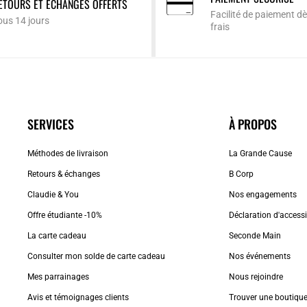
ETOURS ET ÉCHANGES OFFERTS
Facilité de paiement dè
ous 14 jours
frais
SERVICES
À PROPOS
Méthodes de livraison
La Grande Cause
Retours & échanges
B Corp
Claudie & You
Nos engagements
Offre étudiante -10%
Déclaration d'accessib
La carte cadeau
Seconde Main
Consulter mon solde de carte cadeau
Nos événements
Mes parrainages
Nous rejoindre
Avis et témoignages clients
Trouver une boutiqu