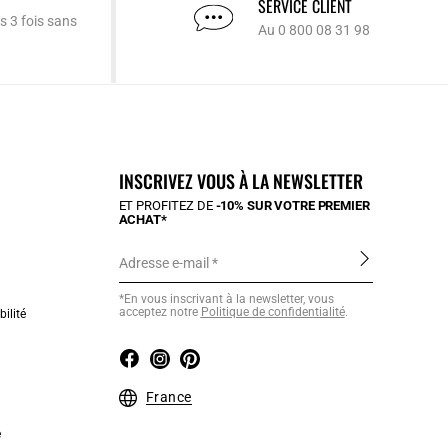
SERVICE CLIENT
s 3 fois sans
Au 0 800 08 31 98
INSCRIVEZ VOUS À LA NEWSLETTER
ET PROFITEZ DE
-10% SUR VOTRE PREMIER
ACHAT*
Adresse e-mail
*En vous inscrivant à la newsletter, vous
acceptez notre
Politique de confidentialité
.
ilité
France
e