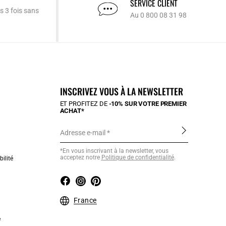
SERVICE CLIENT
s 3 fois sans
Au 0 800 08 31 98
INSCRIVEZ VOUS À LA NEWSLETTER
ET PROFITEZ DE
-10% SUR VOTRE PREMIER
ACHAT*
Adresse e-mail
*En vous inscrivant à la newsletter, vous
acceptez notre
Politique de confidentialité
.
ilité
France
e