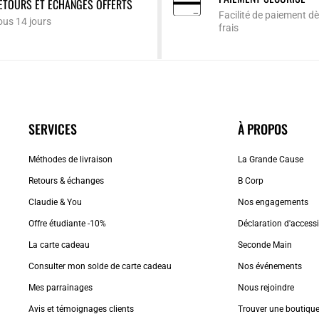
ETOURS ET ÉCHANGES OFFERTS
Facilité de paiement dè
ous 14 jours
frais
SERVICES
À PROPOS
Méthodes de livraison
La Grande Cause
Retours & échanges
B Corp
Claudie & You
Nos engagements
Offre étudiante -10%
Déclaration d'accessib
La carte cadeau
Seconde Main
Consulter mon solde de carte cadeau
Nos événements
Mes parrainages
Nous rejoindre
Avis et témoignages clients
Trouver une boutiqu