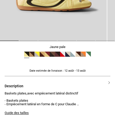
1
2
3
4
5
6
jaune pale
Date estimée de livraison
: 12 août - 13 août
description
Baskets plates,avec empiècement latéral distinctif
- Baskets plates
- Empiècement latéral en forme de C pour Claudie
- Signature graphique
- Lacets contrastés
Guide des tailles
- Fabriquées au Portugal