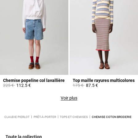
Chemise popeline col lavallière
Top maille rayures multicolores
Prix réduit à partir de
à
Prix réduit à partir de
à
225 €
112.5 €
175 €
87.5 €
Voir plus
CLAUDIE PIERLOT
PRÊT-À-PORTER
TOPS ET CHEMISES
CHEMISE COTON BRODERIE
Toute la collection