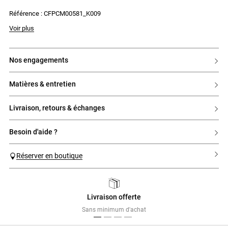
- Broderie CP sur le côté gauche
Référence : CFPCM00581_K009
- Broderie de fleur sur le bas de la chemise
Voir plus
nos engagements
matières & entretien
livraison, retours & échanges
besoin d'aide ?
Réserver en boutique
Livraison offerte
Previous
Next
Sans minimum d'achat