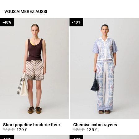
VOUS AIMEREZ AUSSI
-40%
-40%
-40%
-40%
Short popeline broderie fleur
Chemise coton rayées
Prix réduit à partir de
à
Prix réduit à partir de
à
215 €
129 €
225 €
135 €