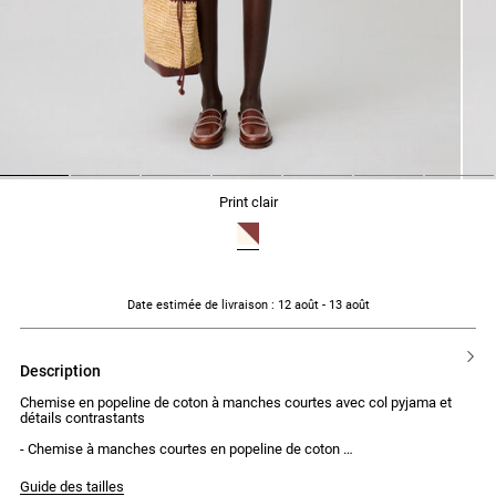
1
2
3
4
5
6
7
print clair
Date estimée de livraison
: 12 août - 13 août
description
Chemise en popeline de coton à manches courtes avec col pyjama et
détails contrastants
- Chemise à manches courtes en popeline de coton
- Col pyjama
- Passepoil à l'encolure et le long de la patte de boutonnage
Guide des tailles
- Patte de boutonnage avec 4 boutons