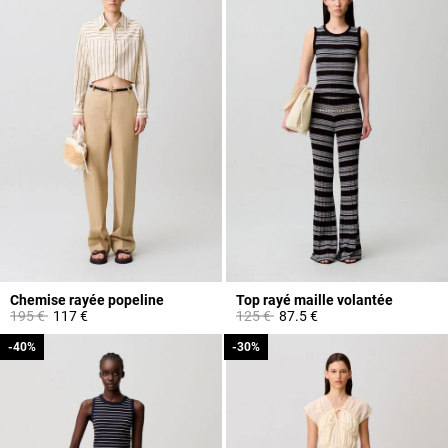
Chemise rayée popeline
Top rayé maille volantée
Prix réduit à partir de
à
Prix réduit à partir de
à
195 €
117 €
125 €
87.5 €
-40%
-40%
-30%
-30%