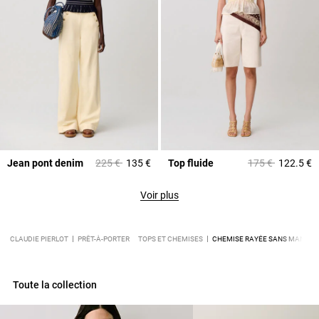
Prix réduit à partir de
à
Prix réduit à part
à
Jean pont denim
225 €
135 €
Top fluide
175 €
122.5 €
Voir plus
CLAUDIE PIERLOT
PRÊT-À-PORTER
TOPS ET CHEMISES
CHEMISE RAYÉE SANS MANCHE
Toute la collection