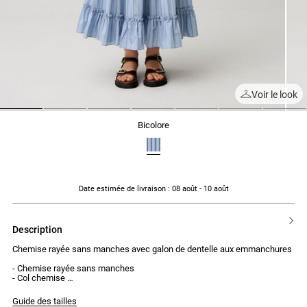
Voir le look
1
2
3
4
5
6
7
bicolore
Date estimée de livraison
: 08 août - 10 août
description
Chemise rayée sans manches avec galon de dentelle aux emmanchures
- Chemise rayée sans manches
- Col chemise
- Patte de boutonnage à boutons ton sur ton devant
- Galon de dentelle aux emmanchures créant une petite manche
Guide des tailles
- Taille avec fils élastiques