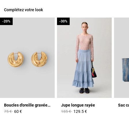
Complétez votre look
-20%
-20%
-30%
-30%
Boucles d'oreille gravée Claudie
Jupe longue rayée
Sac c
Prix réduit à partir de
à
Prix réduit à partir de
à
75 €
60 €
185 €
129.5 €