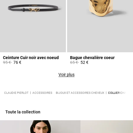
Ceinture Cuir noir avec noeud
Bague chevalière coeur
Prix réduit à partir de
à
Prix réduit à partir de
à
95 €
76 €
65 €
52 €
Voir plus
CLAUDIE PIERLOT
ACCESSOIRES
BIJOUX ET ACCESSOIRES CHEVEUX
COLLIER CHAÎNE 
Toute la collection