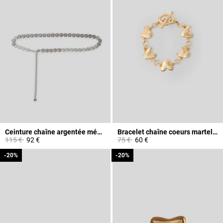
Ceinture chaîne argentée médaillons CP
Bracelet chaîne coeurs martelés
Prix réduit à partir de
à
Prix réduit à partir de
à
115 €
92 €
75 €
60 €
-20%
-20%
-20%
-20%