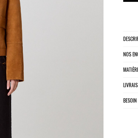
DESCR
NOS E
MATIÈ
LIVRA
BESOIN