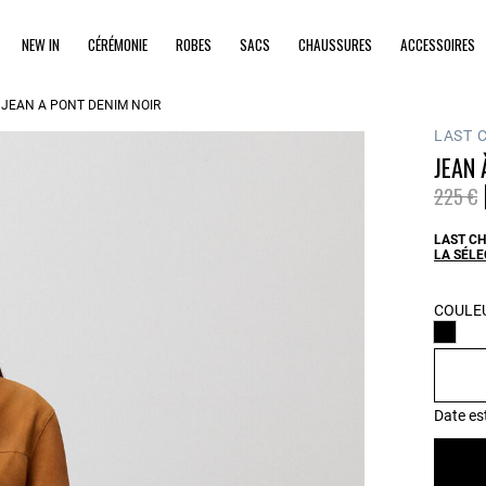
NEW IN
CÉRÉMONIE
ROBES
SACS
CHAUSSURES
ACCESSOIRES
JEAN À PONT DENIM NOIR
LAST 
JEAN 
Prix ré
à
225 €
LAST CH
LA SÉLE
COULEU
Date es