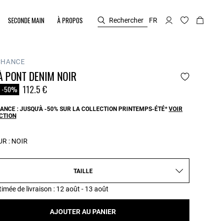
SECONDE MAIN
À PROPOS
Rechercher
FR
CHANCE
À PONT DENIM NOIR
duit à partir de
112.5 €
-50%
ANCE : JUSQU'À -50% SUR LA COLLECTION PRINTEMPS-ÉTÉ*
VOIR
CTION
R :
NOIR
TAILLE
timée de livraison
: 12 août - 13 août
AJOUTER AU PANIER