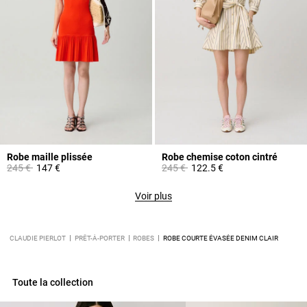
Robe maille plissée
Robe chemise coton cintré
Prix réduit à partir de
à
Prix réduit à partir de
à
245 €
147 €
245 €
122.5 €
Voir plus
CLAUDIE PIERLOT
PRÊT-À-PORTER
ROBES
ROBE COURTE ÉVASÉE DENIM CLAIR
Toute la collection