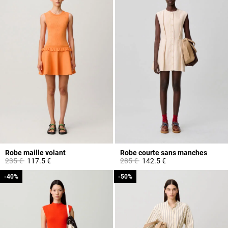
Robe maille volant
Robe courte sans manches
Prix réduit à partir de
à
Prix réduit à partir de
à
235 €
117.5 €
285 €
142.5 €
-40%
-40%
-50%
-50%