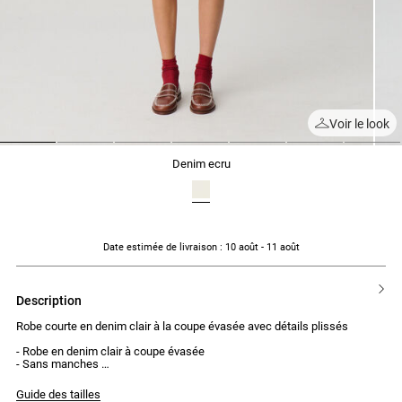
Voir le look
1
2
3
4
5
6
7
denim ecru
Date estimée de livraison
: 10 août - 11 août
description
Robe courte en denim clair à la coupe évasée avec détails plissés
- Robe en denim clair à coupe évasée
- Sans manches
- Col rond
- Patte de boutonnage avec 4 boutons jean à l'avant
Guide des tailles
- Couture à la taille