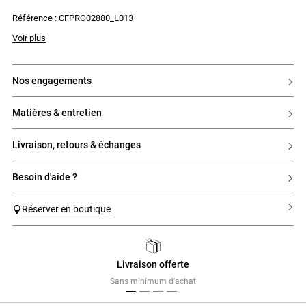
- Plis creux sur la jupe pour donner du volume
Référence : CFPRO02880_L013
Voir plus
nos engagements
matières & entretien
livraison, retours & échanges
besoin d'aide ?
Réserver en boutique
Livraison offerte
Previous
Next
Sans minimum d'achat