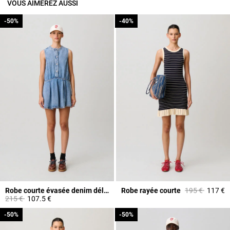
VOUS AIMEREZ AUSSI
-50%
-50%
-40%
-40%
Prix réduit à p
à
Robe courte évasée denim délavé
Robe rayée courte
195 €
117 €
Prix réduit à partir de
à
215 €
107.5 €
-50%
-50%
-50%
-50%