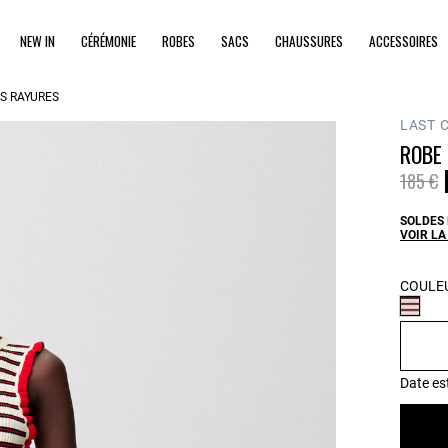
NEW IN
CÉRÉMONIE
ROBES
SACS
CHAUSSURES
ACCESSOIRES
S RAYURES
LAST 
ROBE
Prix ré
à
185 €
SOLDES 
VOIR LA
COULEU
Date es