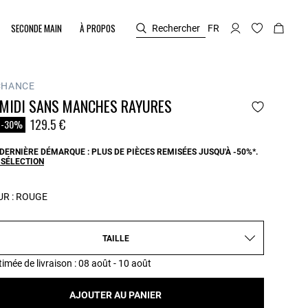
SECONDE MAIN
À PROPOS
Rechercher
FR
CHANCE
 MIDI SANS MANCHES RAYURES
duit à partir de
129.5 €
-30%
DERNIÈRE DÉMARQUE : PLUS DE PIÈCES REMISÉES JUSQU'À -50%*.
 SÉLECTION
R :
ROUGE
TAILLE
timée de livraison
: 08 août - 10 août
AJOUTER AU PANIER