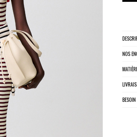
DESCR
NOS E
MATIÈ
LIVRA
BESOIN