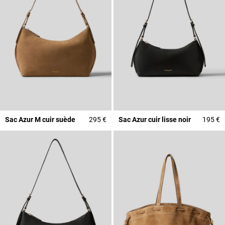
Sac Azur M cuir suède
295 €
Sac Azur cuir lisse noir
195 €