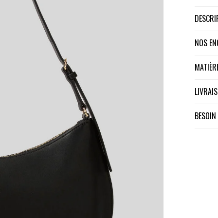
DESCR
NOS E
MATIÈ
LIVRA
BESOIN