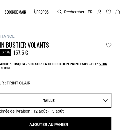
SECONDE MAIN
À PROPOS
Rechercher
FR
CHANCE
IN BUSTIER VOLANTS
duit à partir de
157.5 €
-30%
ANCE : JUSQU'À -50% SUR LA COLLECTION PRINTEMPS-ÉTÉ*
VOIR
CTION
R :
PRINT CLAIR
TAILLE
timée de livraison
: 12 août - 13 août
AJOUTER AU PANIER