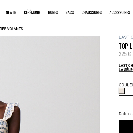
NEW IN
CÉRÉMONIE
ROBES
SACS
CHAUSSURES
ACCESSOIRES
TIER VOLANTS
LAST 
TOP L
Prix ré
à
225 €
LAST CH
LA SÉLE
COULEU
Date es