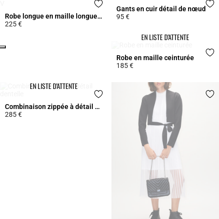
Gants en cuir détail de nœud
Robe longue en maille longue col V
95 €
225 €
4,7 out of 5 Customer Rating
4,9 out of 5 Customer Rating
EN LISTE D’ATTENTE
Click
Robe en maille ceinturée
185 €
5 out of 5 Customer Rating
EN LISTE D’ATTENTE
Combinaison zippée à détail dentelle
285 €
5 out of 5 Customer Rating