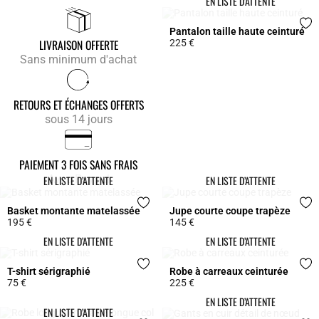
EN LISTE D’ATTENTE
Pantalon taille haute ceinturé
LIVRAISON OFFERTE
225 €
5 out of 5 Customer Rating
Sans minimum d'achat
RETOURS ET ÉCHANGES OFFERTS
sous 14 jours
PAIEMENT 3 FOIS SANS FRAIS
Avec Paypal
EN LISTE D’ATTENTE
EN LISTE D’ATTENTE
Basket montante matelassée
Jupe courte coupe trapèze
195 €
145 €
5 out of 5 Customer Rating
3,7 out of 5 Customer Rating
EN LISTE D’ATTENTE
EN LISTE D’ATTENTE
T-shirt sérigraphié
Robe à carreaux ceinturée
75 €
225 €
4,9 out of 5 Customer Rating
4,7 out of 5 Customer Rating
EN LISTE D’ATTENTE
EN LISTE D’ATTENTE