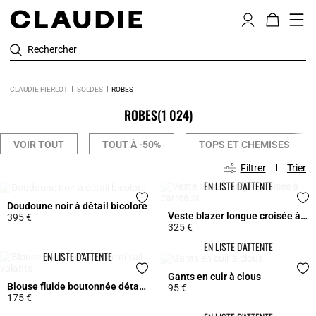
Rechercher
CLAUDIE PIERLOT
SOLDES
ROBES
ROBES
(1 024)
VOIR TOUT
TOUT À -50%
TOPS ET CHEMISES
Filtrer
Trier
EN LISTE D’ATTENTE
EN LISTE D’ATTENTE
Doudoune noir à détail bicolore
Veste blazer longue croisée à carreaux
395 €
325 €
4,1 out of 5 Customer Rating
5 out of 5 Customer Rating
EN LISTE D’ATTENTE
EN LISTE D’ATTENTE
Gants en cuir à clous
Blouse fluide boutonnée détail volants
95 €
175 €
3,7 out of 5 Customer Rating
3,9 out of 5 Customer Rating