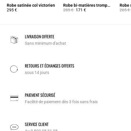
Robe satinée col victorien
Robe bi-matières trompe-l'œil
Robe s
Prix réduit à partir de
à
Prix ré
295 €
285 €
171 €
265 €
LIVRAISON OFFERTE
Sans minimum d'achat
RETOURS ET ÉCHANGES OFFERTS
sous 14 jours
PAIEMENT SÉCURISÉ
Facilité de paiement dès 3 fois sans frais
SERVICE CLIENT