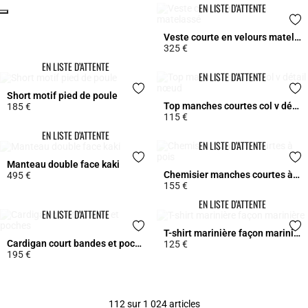
EN LISTE D’ATTENTE
Click
Veste courte en velours matelassé
325 €
3,7 out of 5 Customer Rating
EN LISTE D’ATTENTE
EN LISTE D’ATTENTE
Short motif pied de poule
Top manches courtes col v détail nœud
185 €
115 €
4,5 out of 5 Customer Rating
5 out of 5 Customer Rating
EN LISTE D’ATTENTE
EN LISTE D’ATTENTE
Manteau double face kaki
Chemisier manches courtes à pois
495 €
155 €
3,3 out of 5 Customer Rating
3,3 out of 5 Customer Rating
EN LISTE D’ATTENTE
EN LISTE D’ATTENTE
T-shirt marinière façon marinière
Cardigan court bandes et poches
125 €
195 €
3,7 out of 5 Customer Rating
4,1 out of 5 Customer Rating
112 sur 1 024 articles