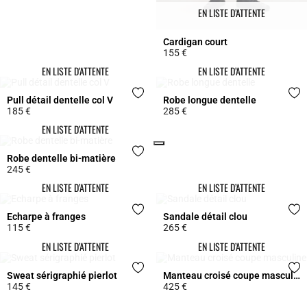
EN LISTE D’ATTENTE
Cardigan court
155 €
4,1 out of 5 Customer Rating
EN LISTE D’ATTENTE
EN LISTE D’ATTENTE
Pull détail dentelle col V
Robe longue dentelle
185 €
285 €
3,9 out of 5 Customer Rating
3,9 out of 5 Customer Rating
EN LISTE D’ATTENTE
Click
Robe dentelle bi-matière
245 €
3,7 out of 5 Customer Rating
EN LISTE D’ATTENTE
EN LISTE D’ATTENTE
Echarpe à franges
Sandale détail clou
115 €
265 €
3,7 out of 5 Customer Rating
4,1 out of 5 Customer Rating
EN LISTE D’ATTENTE
EN LISTE D’ATTENTE
Sweat sérigraphié pierlot
Manteau croisé coupe masculine
145 €
425 €
4,7 out of 5 Customer Rating
3,7 out of 5 Customer Rating