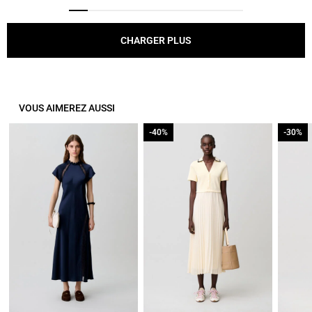
CHARGER PLUS
VOUS AIMEREZ AUSSI
-40%
-40%
-30%
-30%