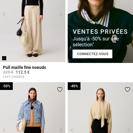
Pull maille fine noeuds
Prix réduit à partir de
à
225 €
112.5 €
3,3 out of 5 Customer Rating
LAST CHANCE
-50%
-50%
-40%
-40%