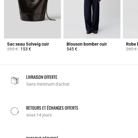
Sac seau Solveig cuir
Blouson bomber cuir
Prix réduit à partir de
à
Prix ré
255 €
153 €
545 €
285 €
LIVRAISON OFFERTE
Sans minimum d'achat
RETOURS ET ÉCHANGES OFFERTS
sous 14 jours