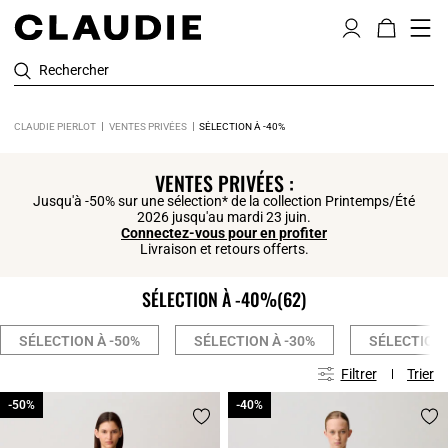
Rechercher
CLAUDIE PIERLOT
VENTES PRIVÉES
SÉLECTION À -40%
Click
VENTES PRIVÉES :
Jusqu'à -50% sur une sélection* de la collection Printemps/Été
2026 jusqu'au mardi 23 juin.
Connectez-vous pour en profiter
Livraison et retours offerts.
SÉLECTION À -40%
(62)
SÉLECTION À -50%
SÉLECTION À -30%
SÉLECTION 
Filtrer
Trier
-50%
-50%
-40%
-40%