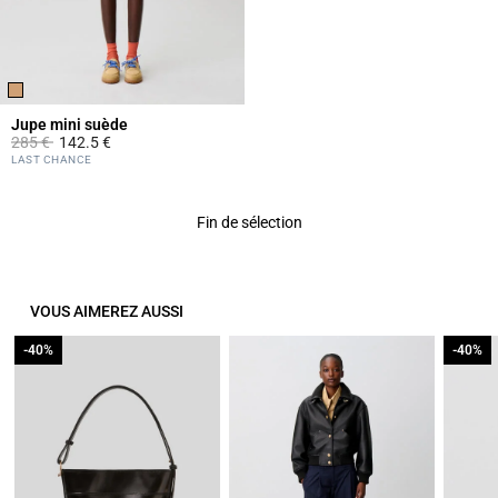
Jupe mini suède
Prix réduit à partir de
à
285 €
142.5 €
3,6 out of 5 Customer Rating
LAST CHANCE
Fin de sélection
VOUS AIMEREZ AUSSI
-40%
-40%
-40%
-40%