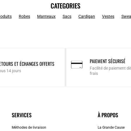
CATEGORIES
roduits
Robes
Manteaux
Sacs
Cardigan
Vestes
Swea
PAIEMENT SÉCURISÉ
ETOURS ET ÉCHANGES OFFERTS
Facilité de paiement dè
ous 14 jours
frais
SERVICES
À PROPOS
Méthodes de livraison
La Grande Cause