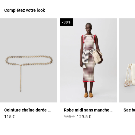
Complétez votre look
-30%
-30%
Ceinture chaîne dorée médaillons CP
Robe midi sans manches rayures
Sac b
Prix réduit à partir de
à
115 €
185 €
129.5 €