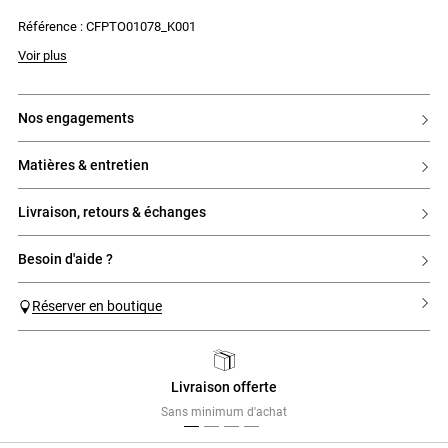
- Tricotage à côtes et pointelles
Référence : CFPTO01078_K001
- Petits ajourés le long des côtes
Voir plus
nos engagements
matières & entretien
livraison, retours & échanges
besoin d'aide ?
Réserver en boutique
Livraison offerte
Previous
Next
Sans minimum d'achat