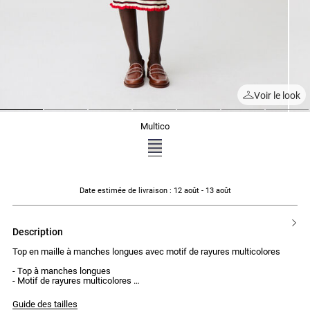
Voir le look
1
2
3
4
5
6
7
multico
Date estimée de livraison
: 12 août - 13 août
description
Top en maille à manches longues avec motif de rayures multicolores
- Top à manches longues
- Motif de rayures multicolores
- Col polo
- Porté près du corps
Guide des tailles
- Volant en bas de manches