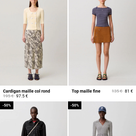
Prix réduit à 
à
Cardigan maille col rond
Top maille fine
135 €
81 €
Prix réduit à partir de
à
195 €
97.5 €
-50%
-50%
-50%
-50%