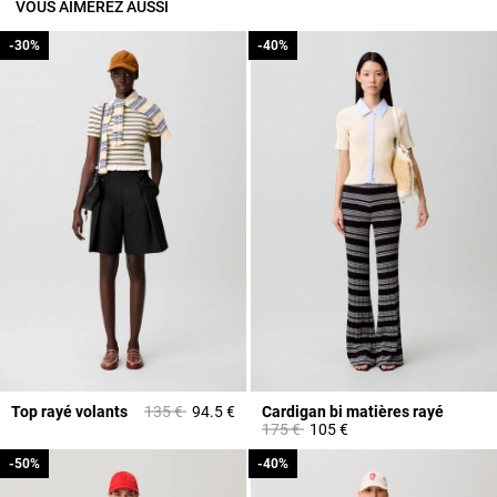
VOUS AIMEREZ AUSSI
-30%
-30%
-40%
-40%
Prix réduit à partir de
à
Top rayé volants
135 €
94.5 €
Cardigan bi matières rayé
Prix réduit à partir de
à
175 €
105 €
-50%
-50%
-40%
-40%