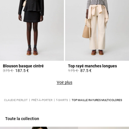
Blouson basque cintré
Top rayé manches longues
Prix réduit à partir de
à
Prix réduit à partir de
à
375 €
187.5 €
175 €
87.5 €
Voir plus
CLAUDIE PIERLOT
PRÊT-À-PORTER
T-SHIRTS
TOP MAILLE RAYURES MULTICOLORES
Toute la collection