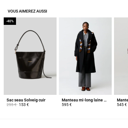
VOUS AIMEREZ AUSSI
-40%
-40%
Sac seau Solveig cuir
Manteau mi-long laine mélangée
Prix réduit à partir de
à
255 €
153 €
595 €
545 €