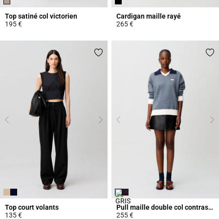
Top satiné col victorien
Cardigan maille rayé
195 €
265 €
3,8 out of 5 Customer Rating
5 out of 5 Customer Rating
Top court volants
Pull maille double col contrasté
135 €
255 €