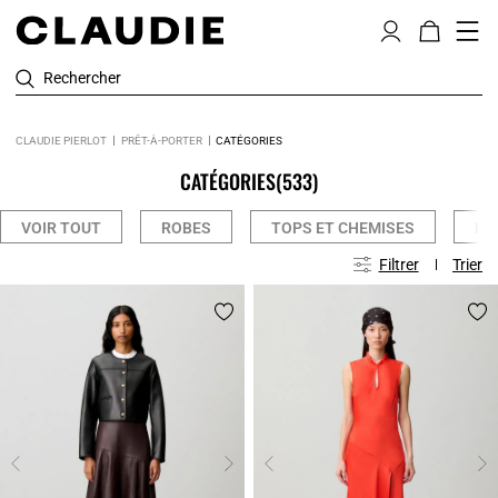
Rechercher
CLAUDIE PIERLOT
PRÊT-À-PORTER
CATÉGORIES
CATÉGORIES
(533)
VOIR TOUT
ROBES
TOPS ET CHEMISES
PA
Filtrer
Trier