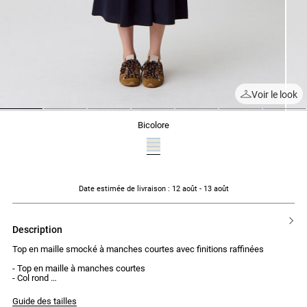
Voir le look
1
2
3
4
5
6
7
bicolore
Date estimée de livraison
: 12 août - 13 août
description
Top en maille smocké à manches courtes avec finitions raffinées
- Top en maille à manches courtes
- Col rond
- Smocké sur tout le corps avec effet de fronces
- Petit volant en bas de manches et du top
Guide des tailles
- Finition galon type lingerie