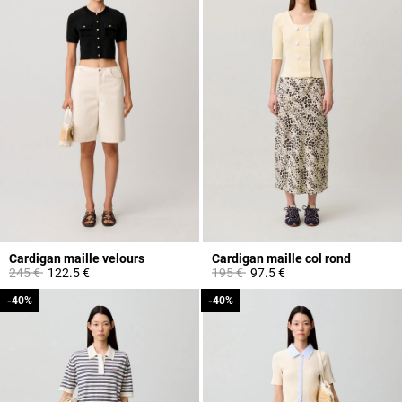
Cardigan maille velours
Cardigan maille col rond
Prix réduit à partir de
à
Prix réduit à partir de
à
245 €
122.5 €
195 €
97.5 €
-40%
-40%
-40%
-40%