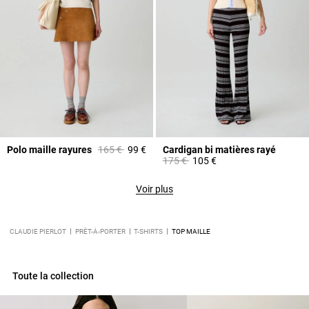
Prix réduit à partir de
à
Polo maille rayures
165 €
99 €
Cardigan bi matières rayé
Prix réduit à partir de
à
175 €
105 €
Voir plus
CLAUDIE PIERLOT
PRÊT-À-PORTER
T-SHIRTS
TOP MAILLE
Toute la collection