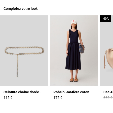
Complétez votre look
-40%
-40%
Ceinture chaîne dorée médaillons CP
Robe bi-matière coton
Sac A
Prix r
115 €
175 €
385 €