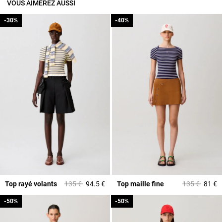
VOUS AIMEREZ AUSSI
-30%
-30%
-40%
-40%
Prix réduit à partir de
à
Prix réduit à 
à
Top rayé volants
135 €
94.5 €
Top maille fine
135 €
81 €
-50%
-50%
-50%
-50%