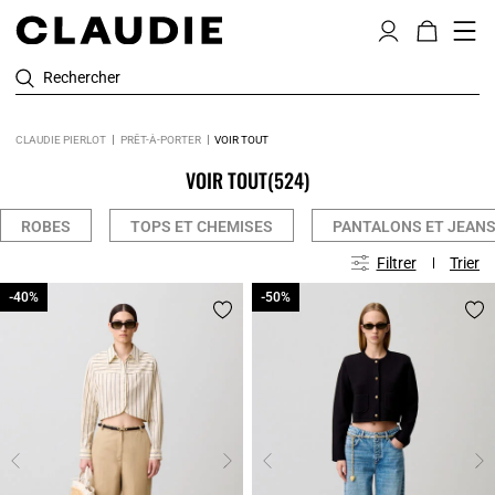
Rechercher
CLAUDIE PIERLOT
PRÊT-À-PORTER
VOIR TOUT
VOIR TOUT
(524)
ROBES
TOPS ET CHEMISES
PANTALONS ET JEAN
Filtrer
Trier
-40%
-40%
-50%
-50%