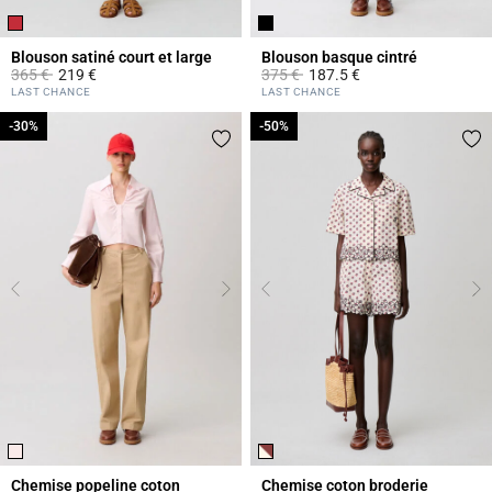
Blouson satiné court et large
Blouson basque cintré
Prix réduit à partir de
à
Prix réduit à partir de
à
365 €
219 €
375 €
187.5 €
4,7 out of 5 Customer Rating
5 out of 5 Customer Rating
LAST CHANCE
LAST CHANCE
-30%
-30%
-50%
-50%
Chemise popeline coton
Chemise coton broderie