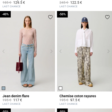
Prix réduit à partir de
à
Prix réduit à partir de
à
185 €
129.5 €
245 €
122.5 €
5 out of 5 Customer Rating
5 out of 5 Customer Rating
LAST CHANCE
LAST CHANCE
-40%
-40%
-50%
-50%
Jean denim flare
Chemise coton rayures
Prix réduit à partir de
à
Prix réduit à partir de
à
195 €
117 €
195 €
97.5 €
4 out of 5 Customer Rating
4,9 out of 5 Customer Rating
LAST CHANCE
LAST CHANCE
-50%
-50%
-50%
-50%