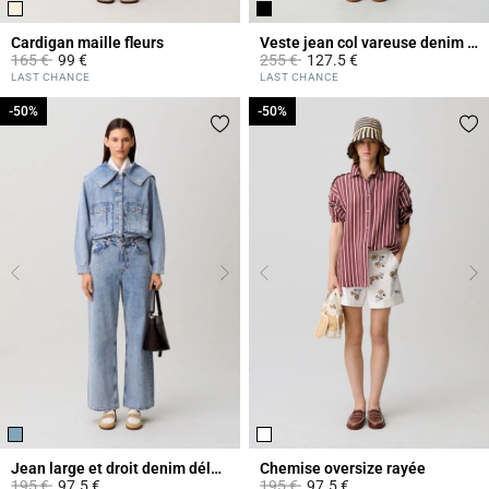
Cardigan maille fleurs
Veste jean col vareuse denim noir
Prix réduit à partir de
à
Prix réduit à partir de
à
165 €
99 €
255 €
127.5 €
5 out of 5 Customer Rating
4,3 out of 5 Customer Rating
LAST CHANCE
LAST CHANCE
-50%
-50%
-50%
-50%
Jean large et droit denim délavé
Chemise oversize rayée
Prix réduit à partir de
à
Prix réduit à partir de
à
195 €
97.5 €
195 €
97.5 €