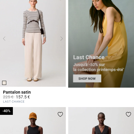
Pantalon satin
Prix réduit à partir de
à
225 €
157.5 €
3,8 out of 5 Customer Rating
LAST CHANCE
-40%
-40%