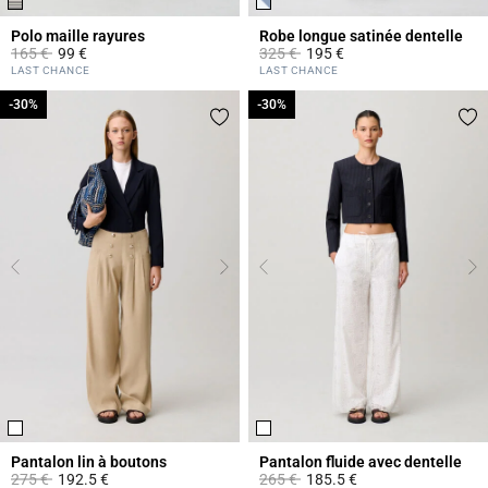
Polo maille rayures
Robe longue satinée dentelle
Prix réduit à partir de
à
Prix réduit à partir de
à
165 €
99 €
325 €
195 €
3,5 out of 5 Customer Rating
4,3 out of 5 Customer Rating
LAST CHANCE
LAST CHANCE
-30%
-30%
-30%
-30%
Pantalon lin à boutons
Pantalon fluide avec dentelle
Prix réduit à partir de
à
Prix réduit à partir de
à
275 €
192.5 €
265 €
185.5 €