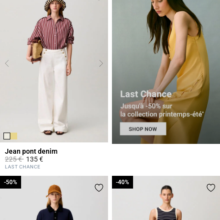
Jean pont denim
Prix réduit à partir de
à
225 €
135 €
5 out of 5 Customer Rating
LAST CHANCE
-50%
-50%
-40%
-40%