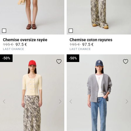
Chemise oversize rayée
Chemise coton rayures
Prix réduit à partir de
à
Prix réduit à partir de
à
195 €
97.5 €
195 €
97.5 €
4,2 out of 5 Customer Rating
4,9 out of 5 Customer Rating
LAST CHANCE
LAST CHANCE
-50%
-50%
-50%
-50%