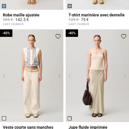
Robe maille ajustée
T-shirt marinière avec dentelle
Prix réduit à partir de
à
Prix réduit à partir de
à
285 €
142.5 €
125 €
75 €
5 out of 5 Customer Rating
5 out of 5 Customer Rating
LAST CHANCE
LAST CHANCE
-40%
-40%
-40%
-40%
Veste courte sans manches
Jupe fluide imprimée