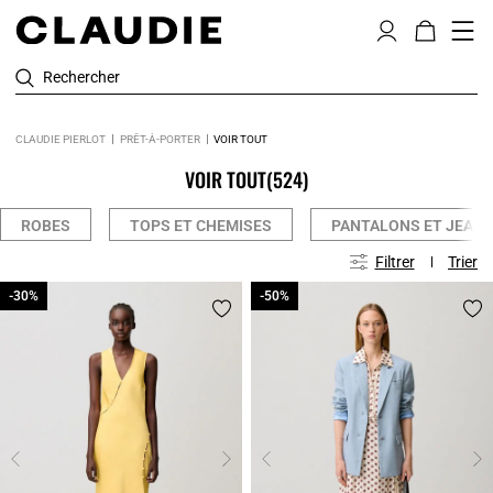
Rechercher
CLAUDIE PIERLOT
PRÊT-À-PORTER
VOIR TOUT
VOIR TOUT
(524)
ROBES
TOPS ET CHEMISES
PANTALONS ET JEAN
Filtrer
Trier
-30%
-30%
-50%
-50%