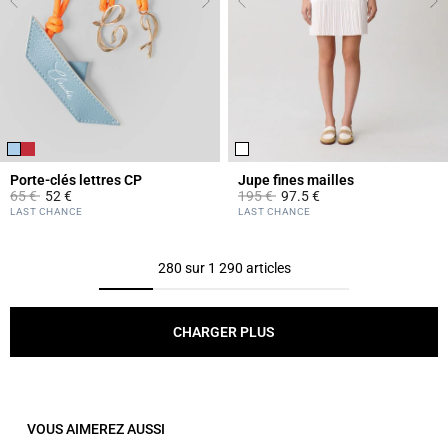
Porte-clés lettres CP
Jupe fines mailles
Prix réduit à partir de
à
Prix réduit à partir de
à
65 €
52 €
195 €
97.5 €
3,7 out of 5 Customer Rating
3,3 out of 5 Customer Rating
LAST CHANCE
LAST CHANCE
280 sur 1 290 articles
CHARGER PLUS
VOUS AIMEREZ AUSSI