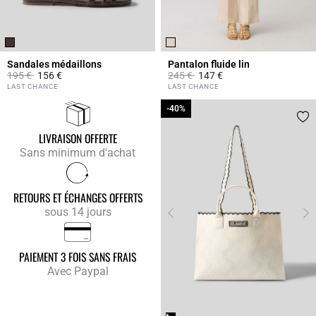
Sandales médaillons
Pantalon fluide lin
Prix réduit à partir de
à
Prix réduit à partir de
à
195 €
156 €
245 €
147 €
4,1 out of 5 Customer Rating
5 out of 5 Customer Rating
LAST CHANCE
LAST CHANCE
-40%
-40%
LIVRAISON OFFERTE
Sans minimum d'achat
RETOURS ET ÉCHANGES OFFERTS
sous 14 jours
PAIEMENT 3 FOIS SANS FRAIS
Avec Paypal