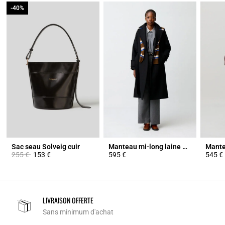
-40%
-40%
Sac seau Solveig cuir
Manteau mi-long laine mélangée
Prix réduit à partir de
à
255 €
153 €
595 €
545 €
LIVRAISON OFFERTE
Sans minimum d'achat