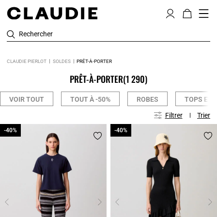
Rechercher
CLAUDIE PIERLOT
SOLDES
PRÊT-À-PORTER
PRÊT-À-PORTER
(1 290)
VOIR TOUT
TOUT À -50%
ROBES
TOPS ET 
Filtrer
Trier
-40%
-40%
-40%
-40%