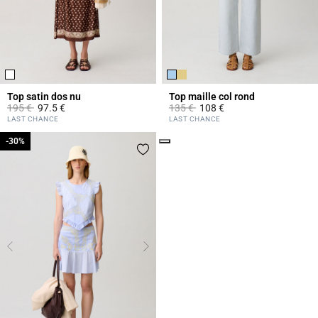
Top satin dos nu
Top maille col rond
Prix réduit à partir de
à
Prix réduit à partir de
à
195 €
97.5 €
135 €
108 €
4,3 out of 5 Customer Rating
5 out of 5 Customer Rating
LAST CHANCE
LAST CHANCE
Click
-30%
-30%