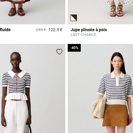
Prix réduit à partir de
à
fluide
245 €
122.5 €
Jupe plissée à pois
r Rating
4,7 out of 5 Customer Rating
LAST CHANCE
-40%
-40%