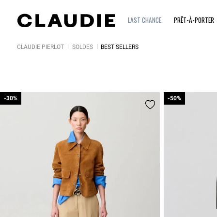
LAST CHANCE
PRÊT-À-PORTER
CLAUDIE PIERLOT
SOLDES
BEST SELLERS
-30%
-30%
-50%
-50%