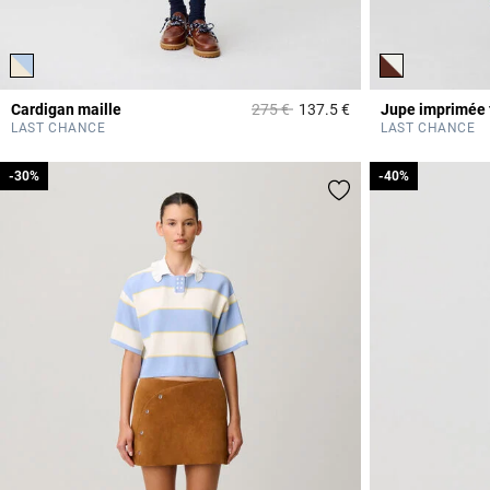
Prix réduit à partir de
à
Cardigan maille
275 €
137.5 €
Jupe imprimée 
4,1 out of 5 Custome
LAST CHANCE
LAST CHANCE
-30%
-30%
-40%
-40%