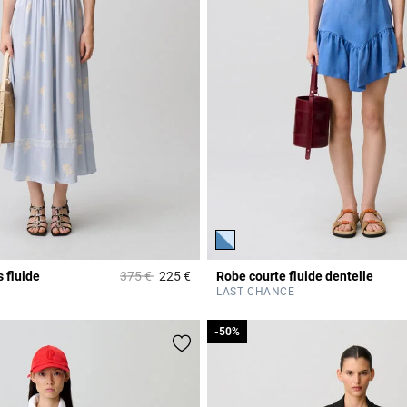
Prix réduit à partir de
à
s fluide
375 €
225 €
Robe courte fluide dentelle
Rating
3,8 out of 5 Customer Rating
LAST CHANCE
-50%
-50%