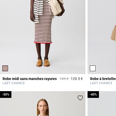
Prix réduit à partir de
à
Robe midi sans manches rayures
185 €
129.5 €
Robe à bretelle
5 out of 5 Customer 
LAST CHANCE
LAST CHANCE
-50%
-50%
-40%
-40%