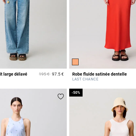
Prix réduit à partir de
à
t large délavé
195 €
97.5 €
Robe fluide satinée dentelle
Rating
5 out of 5 Customer Rating
LAST CHANCE
-50%
-50%