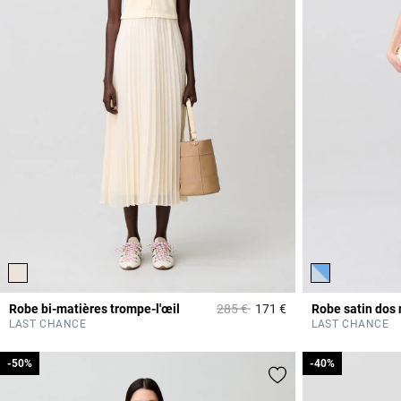
Prix réduit à partir de
à
Robe bi-matières trompe-l'œil
285 €
171 €
Robe satin dos 
3,6 out of 5 Custome
LAST CHANCE
LAST CHANCE
-50%
-50%
-40%
-40%