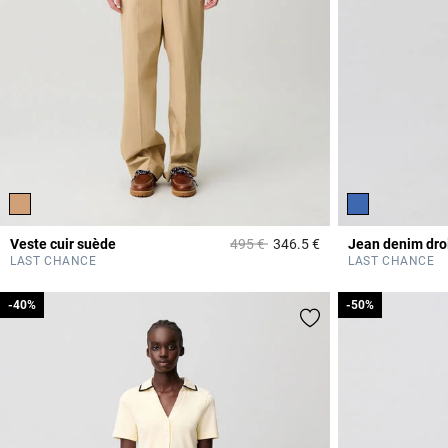
Prix réduit à partir de
à
Veste cuir suède
495 €
346.5 €
Jean denim droi
5 out of 5 Customer 
LAST CHANCE
LAST CHANCE
-40%
-40%
-50%
-50%