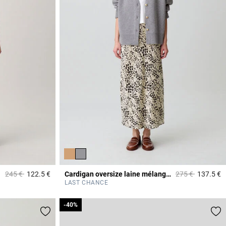
Prix réduit à partir de
à
Prix réduit à part
à
245 €
122.5 €
Cardigan oversize laine mélangée
275 €
137.5 €
4,9 out of 5 Customer Rating
4
LAST CHANCE
-40%
-40%