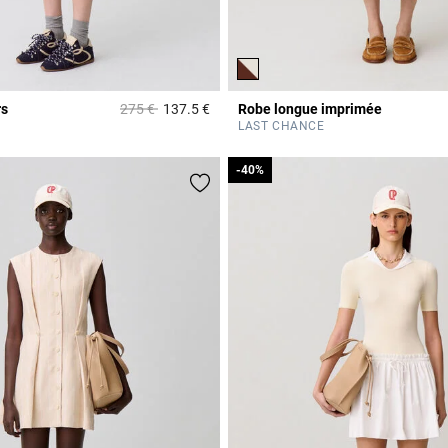
Prix réduit à partir de
à
rs
275 €
137.5 €
Robe longue imprimée
Rating
3,4 out of 5 Customer Rating
LAST CHANCE
-40%
-40%