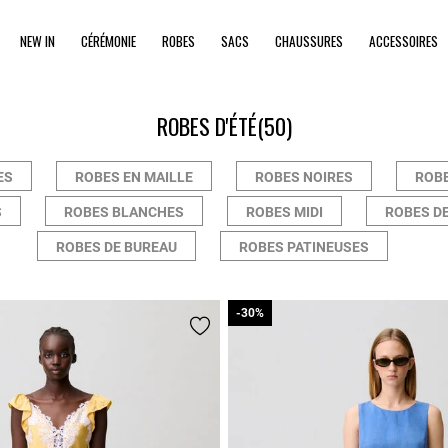
NEW IN
CÉRÉMONIE
ROBES
SACS
CHAUSSURES
ACCESSOIRES
ROBES D'ÉTÉ
(50)
ES
ROBES EN MAILLE
ROBES NOIRES
ROB
S
ROBES BLANCHES
ROBES MIDI
ROBES DE
ROBES DE BUREAU
ROBES PATINEUSES
-30%
-30%