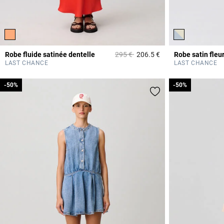
Prix réduit à partir de
à
Robe fluide satinée dentelle
295 €
206.5 €
Robe satin fleu
5 out of 5 Customer 
LAST CHANCE
LAST CHANCE
-50%
-50%
-50%
-50%