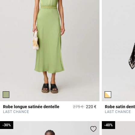
Prix réduit à partir de
à
Robe longue satinée dentelle
275 €
220 €
Robe satin dent
4,3 out of 5 Custome
LAST CHANCE
LAST CHANCE
-30%
-30%
-40%
-40%