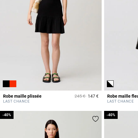
Prix réduit à partir de
à
Robe maille plissée
245 €
147 €
Robe maille fle
5 out of 5 Customer 
LAST CHANCE
LAST CHANCE
-40%
-40%
-40%
-40%