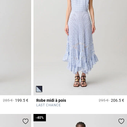
Prix réduit à partir de
à
Prix réduit à part
à
285 €
199.5 €
Robe midi à pois
295 €
206.5 €
5 out of 5 Customer Rating
5
LAST CHANCE
-40%
-40%