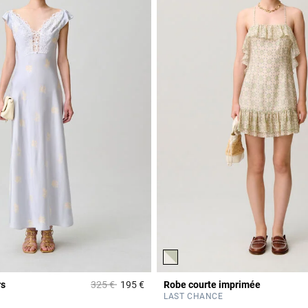
Prix réduit à partir de
à
rs
325 €
195 €
Robe courte imprimée
Rating
4 out of 5 Customer Rating
LAST CHANCE