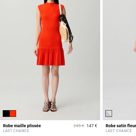
Prix réduit à partir de
à
Robe maille plissée
245 €
147 €
Robe satin fleu
5 out of 5 Customer 
LAST CHANCE
LAST CHANCE