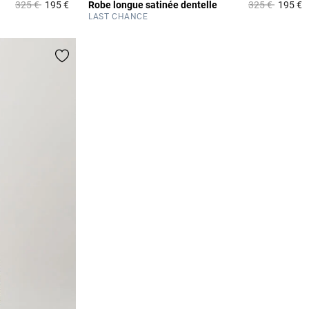
Prix réduit à partir de
à
Prix réduit à p
à
325 €
195 €
Robe longue satinée dentelle
325 €
195 €
4,2 out of 5 Customer Rating
4
LAST CHANCE