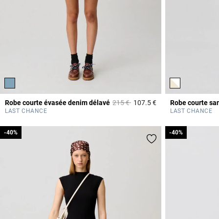
Prix réduit à partir de
à
Robe courte évasée denim délavé
215 €
107.5 €
Robe courte sa
4,2 out of 5 Custome
LAST CHANCE
LAST CHANCE
-40%
-40%
-40%
-40%