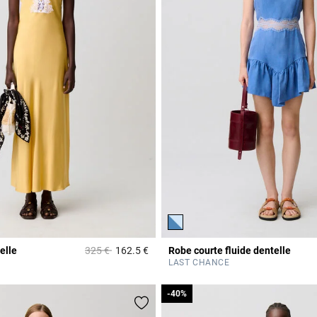
Prix réduit à partir de
à
elle
325 €
162.5 €
Robe courte fluide dentelle
r Rating
3,2 out of 5 Customer Rating
LAST CHANCE
-40%
-40%