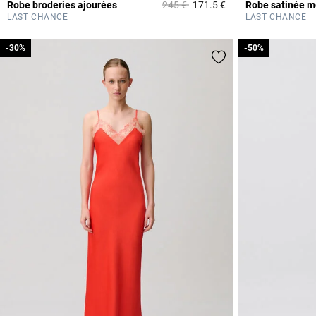
Prix réduit à partir de
à
Robe broderies ajourées
245 €
171.5 €
Robe satinée m
3,2 out of 5 Custome
LAST CHANCE
LAST CHANCE
-30%
-30%
-50%
-50%