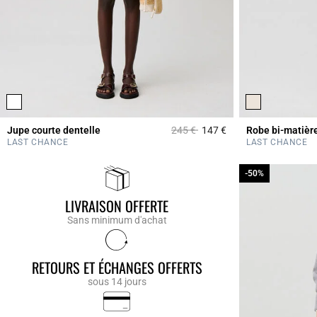
Prix réduit à partir de
à
Jupe courte dentelle
245 €
147 €
Robe bi-matière
3,3 out of 5 Custome
LAST CHANCE
LAST CHANCE
-50%
-50%
LIVRAISON OFFERTE
Sans minimum d'achat
RETOURS ET ÉCHANGES OFFERTS
sous 14 jours