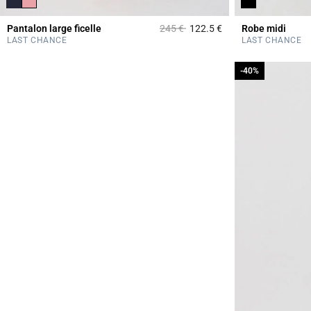
Prix réduit à partir de
à
Pantalon large ficelle
245 €
122.5 €
Robe midi
3,1 out of 5 Custome
LAST CHANCE
LAST CHANCE
-40%
-40%