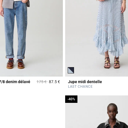
Prix réduit à partir de
à
7/8 denim délavé
175 €
87.5 €
Jupe midi dentelle
5 out of 5 Customer Rating
LAST CHANCE
-40%
-40%