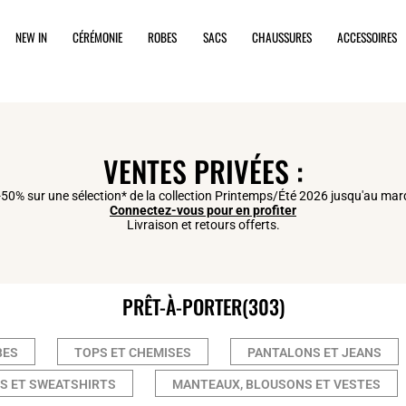
NEW IN
CÉRÉMONIE
ROBES
SACS
CHAUSSURES
ACCESSOIRES
VENTES PRIVÉES :
50% sur une sélection* de la collection Printemps/Été 2026 jusqu'au mard
Connectez-vous pour en profiter
Livraison et retours offerts.
PRÊT-À-PORTER
(303)
BES
TOPS ET CHEMISES
PANTALONS ET JEANS
NS ET SWEATSHIRTS
MANTEAUX, BLOUSONS ET VESTES