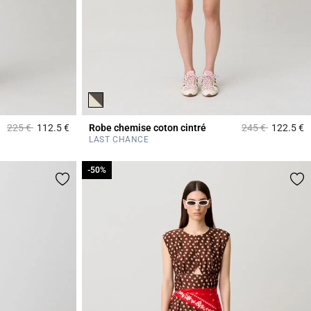
Prix réduit à partir de
à
Prix réduit à part
à
225 €
112.5 €
Robe chemise coton cintré
245 €
122.5 €
5 out of 5 Customer Rating
4
LAST CHANCE
-50%
-50%