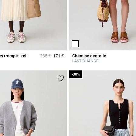
Prix réduit à partir de
à
s trompe-l'œil
285 €
171 €
Chemise dentelle
r Rating
3,6 out of 5 Customer Rating
LAST CHANCE
-30%
-30%