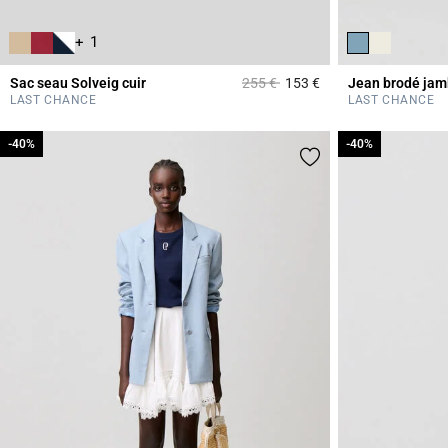
+ 1
Prix réduit à partir de
à
Sac seau Solveig cuir
255 €
153 €
Jean brodé jam
5 out of 5 Customer 
LAST CHANCE
LAST CHANCE
-40%
-40%
-40%
-40%