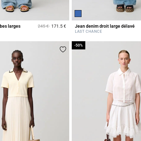
Prix réduit à partir de
à
bes larges
245 €
171.5 €
Jean denim droit large délavé
Rating
4,8 out of 5 Customer Rating
LAST CHANCE
-50%
-50%