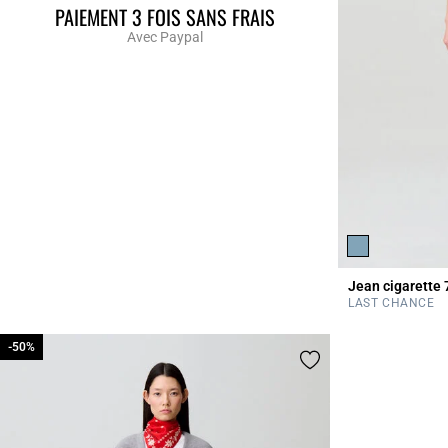
PAIEMENT 3 FOIS SANS FRAIS
Avec Paypal
Jean cigarette 
LAST CHANCE
-50%
-50%